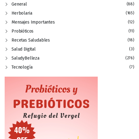
General
(88)
Herbolaria
(165)
Mensajes Importantes
(12)
Probióticos
(11)
Recetas Saludables
(18)
Salud Digital
(3)
SaludyBelleza
(276)
Tecnología
(7)