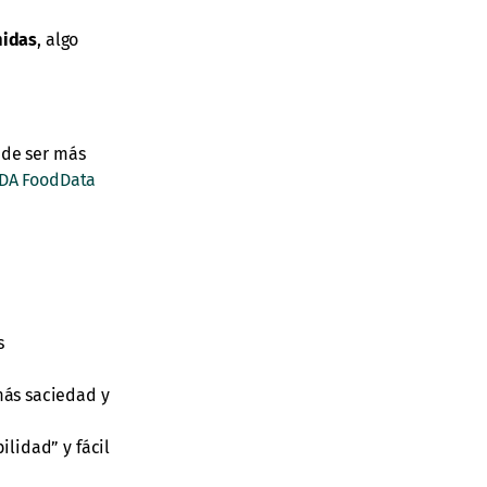
midas
, algo
ede ser más
DA FoodData
s
“más saciedad y
ilidad” y fácil