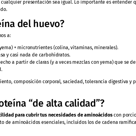
e cualquier presentación sea igual. Lo importante es entender q
ado.
eína del huevo?
os a:
 yema) + micronutrientes (colina, vitaminas, minerales).
asa y casi nada de carbohidratos.
cho a partir de claras (y a veces mezclas con yema) que se des
d.
iento, composición corporal, saciedad, tolerancia digestiva y 
teína “de alta calidad”?
ilidad para cubrir tus necesidades de aminoácidos
con porci
eto de aminoácidos esenciales, incluidos los de cadena ramific