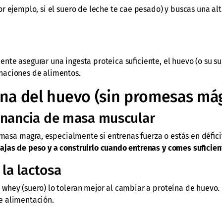
r ejemplo, si el suero de leche te cae pesado) y buscas una al
nte asegurar una ingesta proteica suficiente, el huevo (o su s
naciones de alimentos.
eína del huevo (sin promesas má
ganancia de masa muscular
 masa magra, especialmente si entrenas fuerza o estás en déficit
jas de peso y a construirlo cuando entrenas y comes suficien
 la lactosa
hey (suero) lo toleran mejor al cambiar a proteína de huevo. P
e alimentación.