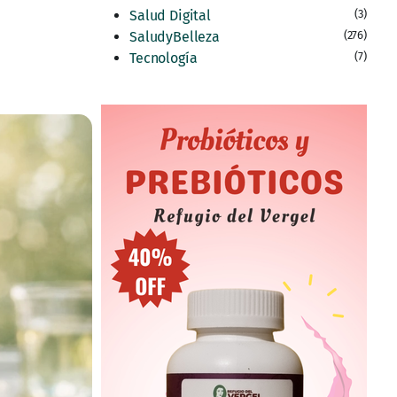
Salud Digital
(3)
SaludyBelleza
(276)
Tecnología
(7)