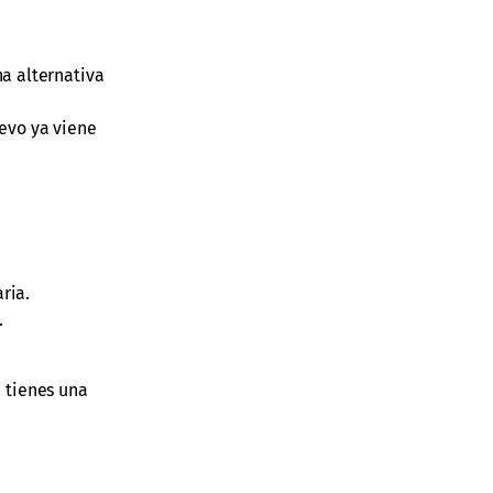
na alternativa
uevo ya viene
ria.
.
i tienes una