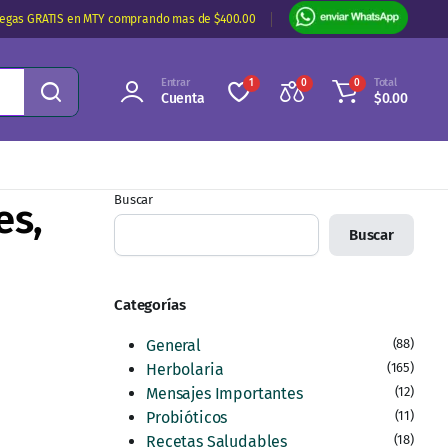
regas GRATIS en MTY comprando mas de $400.00
Entrar
Total
1
0
0
Cuenta
$
0.00
Buscar
es,
Buscar
Categorías
General
(88)
Herbolaria
(165)
Mensajes Importantes
(12)
Probióticos
(11)
Recetas Saludables
(18)