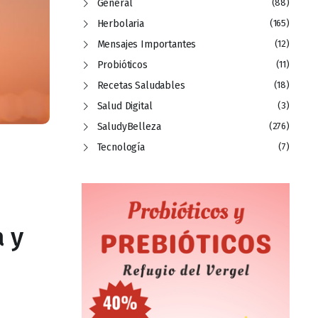
General
(88)
Herbolaria
(165)
Mensajes Importantes
(12)
Probióticos
(11)
Recetas Saludables
(18)
Salud Digital
(3)
SaludyBelleza
(276)
Tecnología
(7)
 y