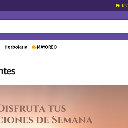
Ent
s
Herbolaria
MAYOREO
ntes