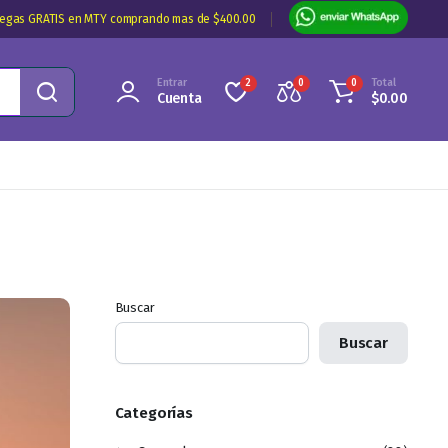
regas GRATIS en MTY comprando mas de $400.00
Entrar
Total
2
0
0
Cuenta
$
0.00
Buscar
Buscar
Categorías