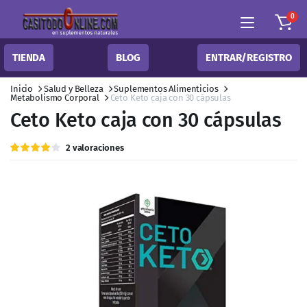
0
TIENDA
BLOG
ENTRAR/REGISTRO
Inicio
Salud y Belleza
Suplementos Alimenticios
Metabolismo Corporal
Ceto Keto caja con 30 cápsulas
Ceto Keto caja con 30 cápsulas
Valorado
2
2
valoraciones
con
4.00
de 5 en
base a
valoraciones
de
clientes