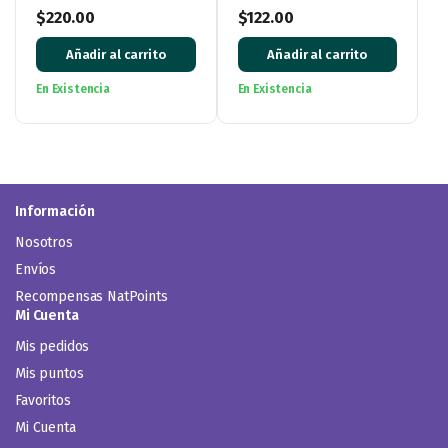
Litro
Limpiador Ecológico
$
220.00
$
122.00
Desinfectante
Añadir al carrito
Añadir al carrito
En Existencia
En Existencia
Información
Nosotros
Envíos
Recompensas NatPoints
Mi Cuenta
Mis pedidos
Mis puntos
Favoritos
Mi Cuenta