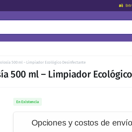
Ent
colosía 500 ml – Limpiador Ecológico Desinfectante
ía 500 ml – Limpiador Ecológic
En Existencia
Opciones y costos de enví