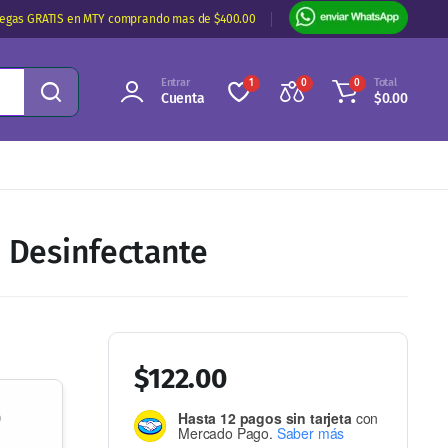
regas GRATIS en MTY comprando mas de $400.00
Entrar
Total
1
0
0
Cuenta
$
0.00
o Desinfectante
$
122.00
o
Hasta 12 pagos sin tarjeta
con
Mercado Pago.
Saber más