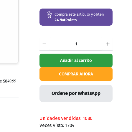
Compra este artículo y obtén
24
NatPoints
Freebac
de
Easy
Clean
Añadir al carrito
Ecolosía
500
ml
COMPRAR AHORA
-
 $849.99
Limpiador
Ecológico
Ordene por WhatsApp
Desinfectante
cantidad
Unidades Vendidas: 1080
Veces Visto: 1704