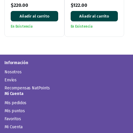
Litro
Limpiador Ecológico
$
220.00
$
122.00
Desinfectante
Añadir al carrito
Añadir al carrito
En Existencia
En Existencia
Información
Nosotros
Envíos
Recompensas NatPoints
Mi Cuenta
Mis pedidos
Mis puntos
Favoritos
Mi Cuenta