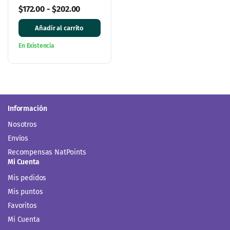
$
172.00
-
$
202.00
Añadir al carrito
En Existencia
Información
Nosotros
Envíos
Recompensas NatPoints
Mi Cuenta
Mis pedidos
Mis puntos
Favoritos
Mi Cuenta