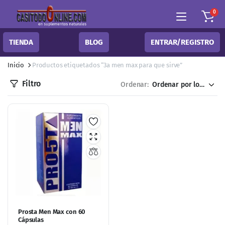
0
TIENDA
BLOG
ENTRAR/REGISTRO
Inicio
Productos etiquetados “3a men max para que sirve”
Filtro
Ordenar:
Prosta Men Max con 60
Cápsulas