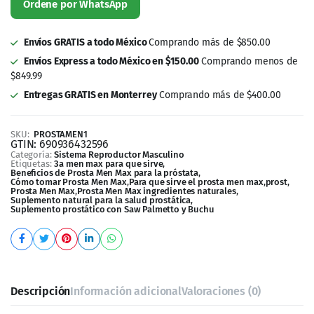
Envíos Express a todo México en $150.00
Comprando menos de
$849.99
Entregas GRATIS en Monterrey
Comprando más de $400.00
SKU:
PROSTAMEN1
GTIN:
690936432596
Categoría:
Sistema Reproductor Masculino
Etiquetas:
3a men max para que sirve
,
Beneficios de Prosta Men Max para la próstata
,
Cómo tomar Prosta Men Max
,
Para que sirve el prosta men max
,
prost
,
Prosta Men Max
,
Prosta Men Max ingredientes naturales
,
Suplemento natural para la salud prostática
,
Suplemento prostático con Saw Palmetto y Buchu
Descripción
Información adicional
Valoraciones (0)
Prosta Men Max
es una fórmula avanzada diseñada
específicamente para apoyar la salud prostática de los