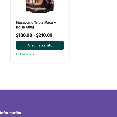
Macaccino Triple Maca –
Bolsa 400g
$
180.00
-
$
210.00
Añadir al carrito
En Existencia
Información