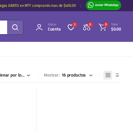
regas GRATIS en MTY comprando mas de $400.00
Entrar
Total
2
0
0
Cuenta
$
0.00
Mostrar: