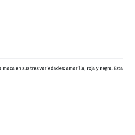
ida deliciosa y nutritiva. Para una versión refrescante,
a maca y el café en cada taza, sin azúcar, sin grasas y sin