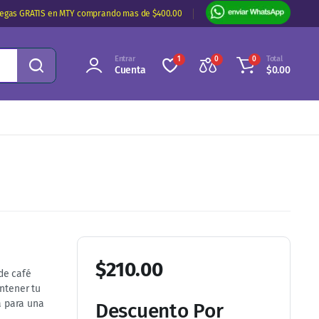
regas GRATIS en MTY comprando mas de $400.00
Entrar
Total
1
0
0
Cuenta
$
0.00
$
210.00
de café
antener tu
ta para una
Descuento Por