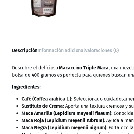
Modo de uso:
Disuelve una cucharada (20g) de
Macaccino
añade hielo y consúmelo frío.
Advertencias:
Este producto no es un medicamento.
Mantener fuera del alcance de los niños.
No se recomienda su consumo durante el embarazo.
No consumir en menores de 18 años.
Consulte a su médico antes de usarlo si tiene algun
Precauciones:
Conservar en un lugar fresco y seco.
Mantener el envase bien cerrado.
No consumir si es intolerante a alguno de los ingredi
Macaccino Triple Maca
es tu aliado perfecto para comenza
sodio, una elección saludable para todos los días.