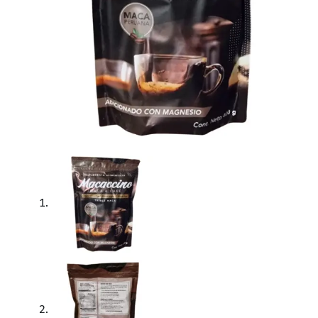
Descripción
Información adicional
Valoraciones (0)
Descubre el delicioso
Macaccino Triple Maca
, una mezcl
bolsa de 400 gramos es perfecta para quienes buscan una 
Ingredientes:
Café (Coffea arabica L.)
: Seleccionado cuidadosament
Sustituto de Crema
: Aporta una textura cremosa y su
Maca Amarilla (Lepidium meyenii flavum)
: Conocida
Maca Roja (Lepidium meyenii rubrum)
: Ayuda a mant
Maca Negra (Lepidium meyenii nigrum)
: Fortalece l
Magnesio
: Esencial para el correcto funcionamiento