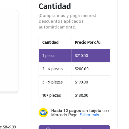
Cantidad
o
Cantidad
Precio Por c/u
1
pieza
$
210.00
2 - 4 piezas
$
200.00
5 - 9 piezas
$
190.00
10+ piezas
$
180.00
 $849.99
Hasta 12 pagos sin tarjeta
con
Mercado Pago.
Saber más