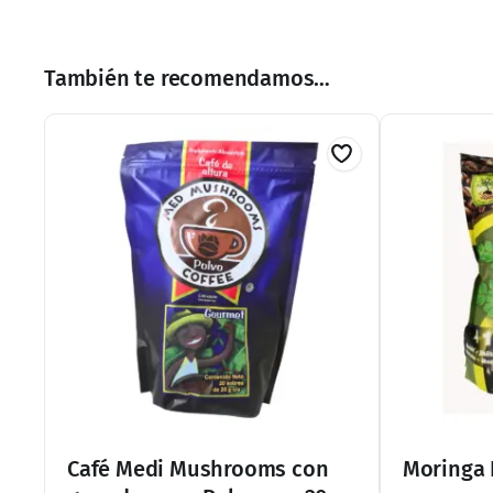
$
265.00
-
$
295.00
Añadir al carrito
En Existencia
En Existencia