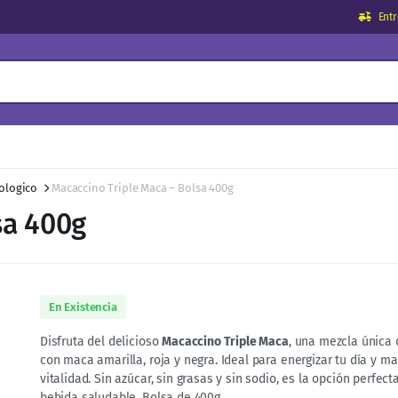
Ent
ologico
Macaccino Triple Maca – Bolsa 400g
sa 400g
En Existencia
Disfruta del delicioso
Macaccino Triple Maca
, una mezcla única 
con maca amarilla, roja y negra. Ideal para energizar tu día y m
vitalidad. Sin azúcar, sin grasas y sin sodio, es la opción perfec
bebida saludable. Bolsa de 400g.