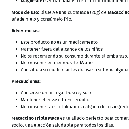
También te recomendamos…
Café Medi Mushrooms con
Moringa 
ganoderma – Bolsa con 20
$
270.00
-
sobres