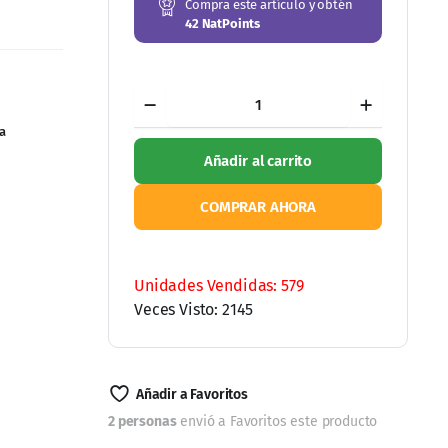
Compra este artículo y obtén
42
NatPoints
a
Macaccino
Triple
Maca
-
Añadir al carrito
Bolsa
400g
cantidad
COMPRAR AHORA
Ordene por WhatsApp
Unidades Vendidas: 579
Veces Visto: 2145