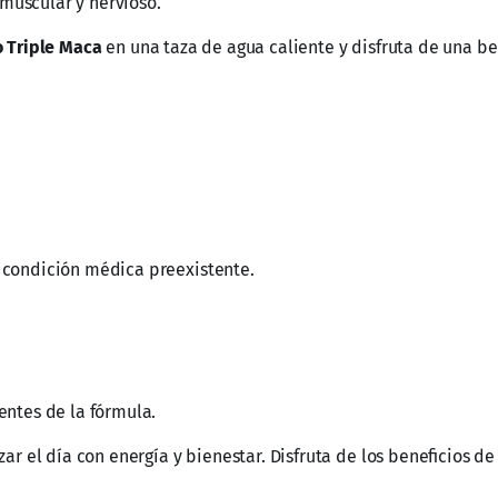
Herbal Coffee
Ceto Keto Café Mix con
Colágeno y Aceite MCT
$
300.00