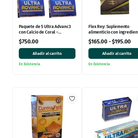
Paquete de 5 Ultra Advanc3
Flex Rey: Suplemento
con Calcio de Coral –
alimenticio con ingredien
Entregas en Monterrey y
naturales para aliviar el
$
750.00
$
165.00
-
$
195.00
Envíos a Todo México
dolor de huesos
Añadir al carrito
Añadir al carrito
En Existencia
En Existencia