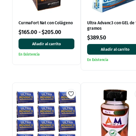
CurmaFort Nat con Colágeno
Ultra Advanc3 con GEL de 
gramos
$
165.00
-
$
205.00
$
389.50
Añadir al carrito
Añadir al carrito
En Existencia
En Existencia