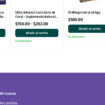
tra
Ultra Advanc3 con Calcio de
El Milagro de la Ortiga
de
Coral – Suplemento Natural
$
180.00
para Huesos y Articulaciones
$
150.00
-
$
202.00
Añadir al carrito
Añadir al carrito
En Existencia
En Existencia
Mi Cuenta
Mis pedidos