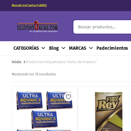
Nosotros
Contacto
FAQ
CATEGORÍAS
Blog
MARCAS
Padecimientos
Inicio
Productos etiquetados “dolor de huesos”
Ordenado
Mostrando los 16 resultados
por
los
últimos