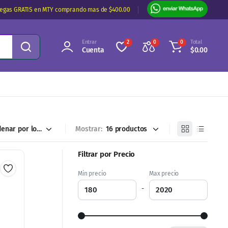
regas GRATIS en MTY comprando mas de $400.00
Entrar
Total
2
0
0
Cuenta
$
0.00
Mostrar:
Filtrar por Precio
Min precio
Max precio
-