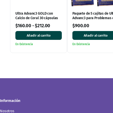
Ultra Advanc3 GOLD con
Paquete de 5 cajitas de Ul
Calcio de Coral 30 cápsulas
Advanc3 para Problemas 
Huesos
$
160.00
-
$
212.00
$
900.00
Añadir al carrito
Añadir al carrito
En Existencia
En Existencia
Información
Nosotros