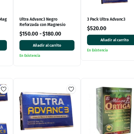
 Mag
Ultra Advanc3 Negro
3 Pack Ultra Advanc3
Reforzada con Magnesio
$
520.00
$
150.00
-
$
180.00
Añadir al carrito
Añadir al carrito
En Existencia
En Existencia