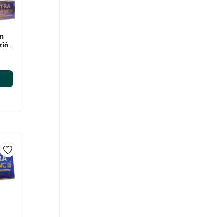
on
ción