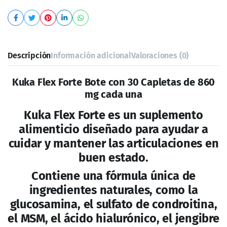
Hidrocloruro de Glucosamina
Sulfato de Condroitina
MSM
Acido Hialurónico
Thuja
Jengibre
Corteza de Sauce
Aloe vera
Té Verde
Harpagofito
Modo de Empleo:
Tomar una capleta cada 12 horas con
suficiente agua
ESTE PRODUCTO NO ES UN MEDICAMENTO
CONSULTE A SU MÉDICO
NO ADMINISTRARSE DURANTE EL EMBARAZO Y/O