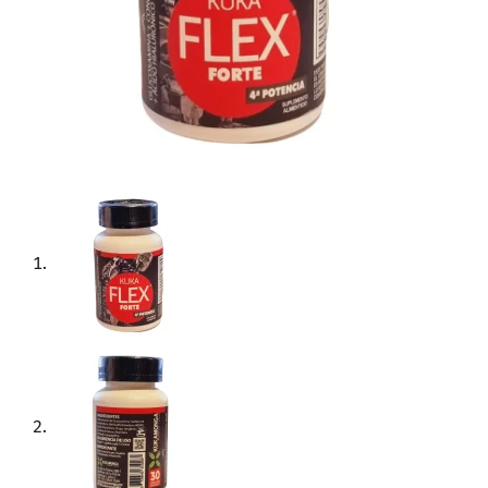
Contiene una fórmula única de
ingredientes naturales, como la
glucosamina, el sulfato de condroitina,
el MSM, el ácido hialurónico, el jengibre
y el harpagófito.
Si estás buscando una forma natural de
cuidar y mantener tus articulaciones en
buen estado, Kuka Flex Forte puede ser
una excelente opción.
Este suplemento alimenticio contiene
una fórmula única de ingredientes
naturales, cuidadosamente
seleccionados para proporcionar los
nutrientes necesarios para mantener
las articulaciones saludables.