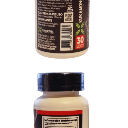
Opciones y costos de envío
Entregas GRATIS a Domicilio en Mty
Comprando $400 MXN o más.
Envíos Express a Todo México
1-2 días hábiles - $150 MXN
Envíos Gratis a Todo México
1-2 días hábiles - Comprando más de $850.00 MXN
Ordene por WhatsApp
Envíos GRATIS a todo México
Comprando más de $850.00
Envíos Express a todo México en $150.00
Comprando menos de