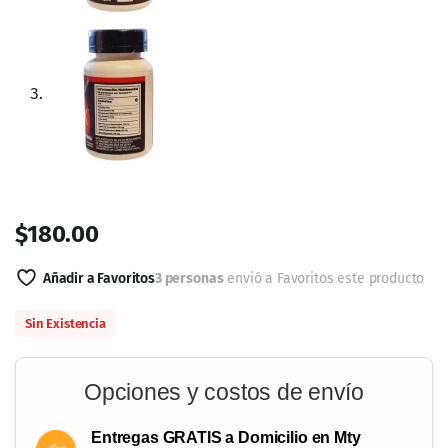
Entre los ingredientes de Kuka Flex
Forte se encuentran la glucosamina, el
sulfato de condroitina y el MSM, todos
ellos conocidos por su capacidad para
ayudar a fortalecer y proteger las
articulaciones.
Además, el suplemento también
contiene ácido hialurónico, un
compuesto que ayuda a lubricar y
proteger las articulaciones.
Otro ingrediente destacado de Kuka
Flex Forte es el jengibre, que se ha
utilizado tradicionalmente por sus
propiedades antiinflamatorias y
analgésicas. El harpagófito, también