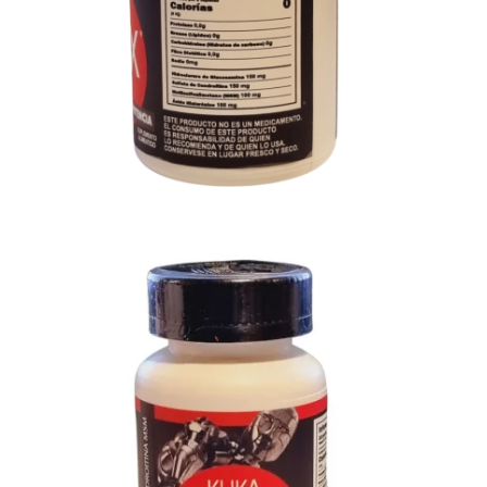
$849.99
Entregas GRATIS en Monterrey
Comprando más de $400.00
SKU:
0736640810265
Categoría:
Sistema Oseo
Etiquetas:
dolor de huesos
,
Kuka Flex Forte
,
sistema oseo
Descripción
Información adicional
Valoraciones (0)
Kuka Flex Forte Bote con 30 Capletas de 860
mg cada una
Kuka Flex Forte es un suplemento
alimenticio diseñado para ayudar a
cuidar y mantener las articulaciones en
buen estado.