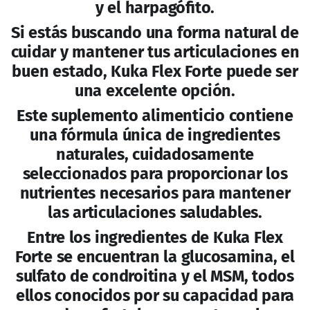
LACTANDO
NO SUMINISTRARSE A MENORES DE EDAD
EL CONSUMO DE ESTE PRODUCTO ES RESPONSABILIDAD DE
QUIEN LO RECOMIENDA Y DE QUIEN LO CONSUMA.
Productos Relacionados
Ultra Bon – Suplemento
CurmaFort Nat con
para dolor de huesos
Colágeno
$
150.00
-
$
190.00
$
165.00
-
$
205.00