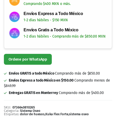
conocido como «garra del diablo», es
otro ingrediente que se ha utilizado
durante siglos para ayudar a reducir el
dolor y la inflamación.
Kuka Flex Forte se presenta en bote de
30 capletas de 860 mg cada una.
Si estás buscando una forma natural de
cuidar tus articulaciones, Kuka Flex
Forte puede ser una excelente opción.
Pruébalo hoy y descubre los beneficios
que puede ofrecer a tu salud.
Se recomienda tomar una capleta cada 12 horas, para
obtener los mejores resultados.
Ingredientes: