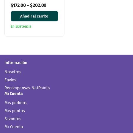
$
172.00
-
$
202.00
Añadir al carrito
En Existencia
Información
Nosotros
Envíos
Recompensas NatPoints
Mi Cuenta
Mis pedidos
Mis puntos
Favoritos
Mi Cuenta