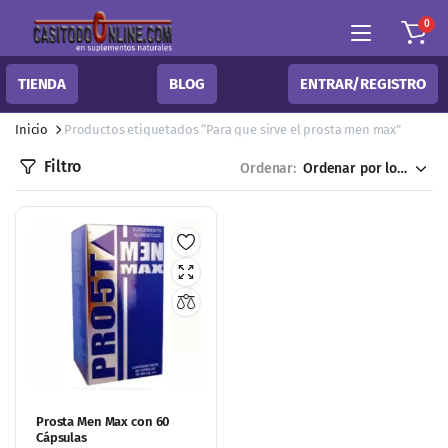
0
TIENDA
BLOG
ENTRAR/REGISTRO
Inicio
Productos etiquetados “Para que sirve el prosta men max”
Filtro
Ordenar:
Prosta Men Max con 60
Cápsulas