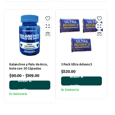
Kalanchoe y Palo de Arco,
3 Pack Ultra Advanc3
bote con 30 Cápsulas
$
520.00
$
90.00
-
$
109.00
Añadir al
Añadir al
carrito
carrito
En Existencia
En Existencia