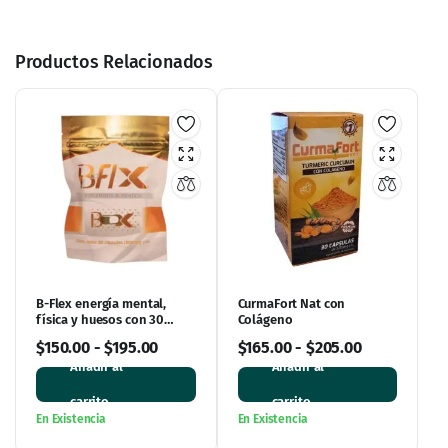
Productos Relacionados
B-Flex energía mental,
CurmaFort Nat con
física y huesos con 30
Colágeno
cápsulas
$
150.00
-
$
195.00
$
165.00
-
$
205.00
Añadir al
Añadir al
carrito
carrito
En Existencia
En Existencia