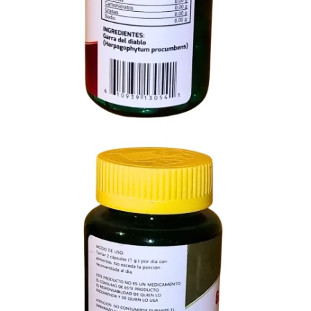
Añadir a Favoritos
1 persona
envió a Favoritos este producto
En Existencia
Descubre el poder ancestral de la
Garra del Diablo
(Harpagophytum procumbens)
, reconocida mundialmente por sus
propiedades antiinflamatorias y analgésicas naturales.
Opciones y costos de envío
Entregas GRATIS a Domicilio en Mty
Comprando $400 MXN o más.
Envíos Express a Todo México
1-2 días hábiles - $150 MXN
Envíos Gratis a Todo México
1-2 días hábiles - Comprando más de $850.00 MXN