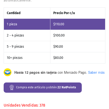
¡Compra hoy mismo la Garra del Diablo en Casitodoonline
y siente la diferencia! 🛒
También te recomendamos…
Ultra Advanc3
Ultra Advanc3
Negro Reforzada
GOLD con Calcio de
con Magnesio
Coral 30 cápsulas
$
150.00
-
$
180.00
$
160.00
-
$
212.00
Añadir al
Añadir al
carrito
carrito