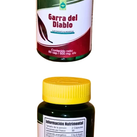
Cantidad
Precio Por c/u
1
pieza
$
110.00
2 - 4 piezas
$
100.00
5 - 9 piezas
$
90.00
10+ piezas
$
80.00
Hasta 12 pagos sin tarjeta
con Mercado Pago.
Saber más
Compra este artículo y obtén
22
NatPoints
Unidades Vendidas: 378
Veces Visto: 1670