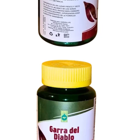
Envíos GRATIS a todo México
Comprando más de $850.00
Envíos Express a todo México en $150.00
Comprando menos de
$849.99
Entregas GRATIS en Monterrey
Comprando más de $400.00
SKU:
GARRA1
GTIN:
610939130541
Categoría:
Sistema Oseo
Etiqueta:
Garra del Diablo
Marca:
Garden Life
Descripción
Información adicional
Valoraciones (0)
Descubre el poder ancestral de la
Garra del Diablo
(Harpagophytum procumbens)
, reconocida