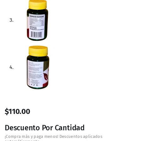
✅ Sin calorías, carbohidratos, grasas ni sodio.
✅ Fácil de incorporar en tu rutina diaria.
Modo de uso:
Toma 2 cápsulas al día (1 g) acompañadas
de alimentos. No exceder la porción recomendada.
Advertencias:
No consumir durante el embarazo y lactancia.
No exceder la porción diaria recomendada.
Este producto no es un medicamento. El consumo de
este producto es responsabilidad de quien lo
recomienda y quien lo usa.
Manténgase fuera del alcance de los niños.
Conservar en lugar fresco y seco.
No consumir si es hipersensible a los componentes
de la fórmula.
🛒 ¿Qué esperas para cuidar tu bienestar naturalmente?