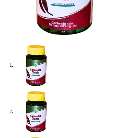
mundialmente por sus propiedades antiinflamatorias y
analgésicas naturales, ideal para quienes buscan aliviar
molestias articulares, musculares y mejorar
significativamente su calidad de vida.
Beneficios destacados:
✅ Alivia dolores articulares y musculares.
✅ Potente antiinflamatorio natural.
✅ Mejora la movilidad y flexibilidad articular.
✅ Ayuda en casos de artritis y reumatismo.
✅ Favorece la salud digestiva.
✅ Ingrediente 100% puro: Garra del Diablo
(Harpagophytum procumbens).
✅ Frasco con 60 cápsulas de 500 mg cada una.