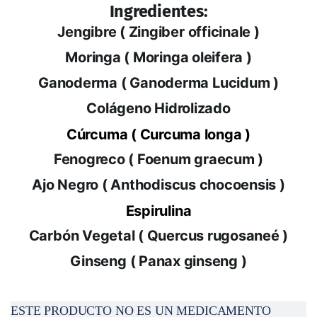
Moringa ( Moringa oleifera )
Ganoderma ( Ganoderma Lucidum )
Colágeno Hidrolizado
Cúrcuma ( Curcuma longa )
Fenogreco ( Foenum graecum )
Ajo Negro ( Anthodiscus chocoensis )
Espirulina
Carbón Vegetal ( Quercus rugosaneé )
Ginseng ( Panax ginseng )
ESTE PRODUCTO NO ES UN MEDICAMENTO
CONSULTE A SU MÉDICO
NO ADMINISTRARSE DURANTE EL EMBARAZO