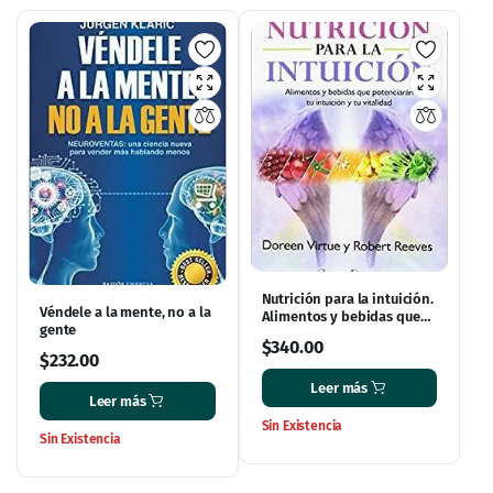
Nutrición para la intuición.
Véndele a la mente, no a la
Alimentos y bebidas que
gente
potenciarán tu intuición y
$
340.00
tu vitalidad
$
232.00
Leer más
Leer más
Sin Existencia
Sin Existencia