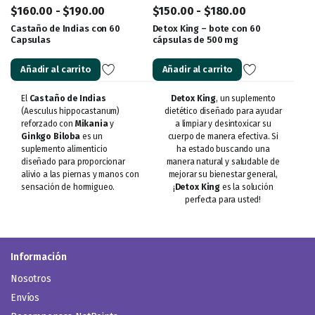
$
160.00
-
$
190.00
$
150.00
-
$
180.00
Castaño de Indias con 60
Detox King – bote con 60
Capsulas
cápsulas de 500 mg
Añadir al carrito
Añadir al carrito
El
Castaño de Indias
Detox King
, un suplemento
(Aesculus hippocastanum)
dietético diseñado para ayudar
reforzado con
Mikania
y
a limpiar y desintoxicar su
Ginkgo Biloba
es un
cuerpo de manera efectiva. Si
suplemento alimenticio
ha estado buscando una
diseñado para proporcionar
manera natural y saludable de
alivio a las piernas y manos con
mejorar su bienestar general,
sensación de hormigueo.
¡
Detox King
es la solución
perfecta para usted!
Información
Nosotros
Envíos