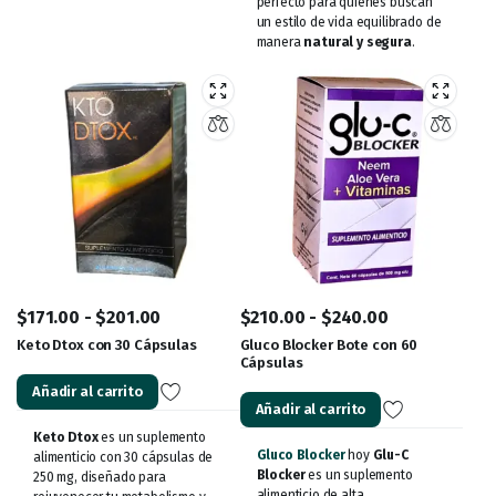
perfecto para quienes buscan
un estilo de vida equilibrado de
manera
natural y segura
.
$
171.00
-
$
201.00
$
210.00
-
$
240.00
Keto Dtox con 30 Cápsulas
Gluco Blocker Bote con 60
Cápsulas
Añadir al carrito
Añadir al carrito
Keto Dtox
es un suplemento
Gluco Blocker
hoy
Glu-C
alimenticio con 30 cápsulas de
Blocker
es un suplemento
250 mg, diseñado para
alimenticio de alta