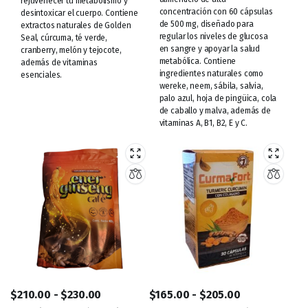
rejuvenecer tu metabolismo y
concentración con 60 cápsulas
desintoxicar el cuerpo. Contiene
de 500 mg, diseñado para
extractos naturales de Golden
regular los niveles de glucosa
Seal, cúrcuma, té verde,
en sangre y apoyar la salud
cranberry, melón y tejocote,
metabólica. Contiene
además de vitaminas
ingredientes naturales como
esenciales.
wereke, neem, sábila, salvia,
palo azul, hoja de pingüica, cola
de caballo y malva, además de
vitaminas A, B1, B2, E y C.
$
210.00
-
$
230.00
$
165.00
-
$
205.00