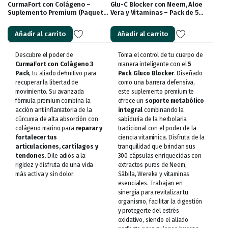
CurmaFort con Colágeno –
Glu-C Blocker con Neem, Aloe
Suplemento Premium (Paquete
Vera y Vitaminas – Pack de 5
de 3 Cajas, 90 Cápsulas)
Cajas (300 Cápsulas)
Añadir al carrito
Añadir al carrito
Descubre el poder de
Toma el control de tu cuerpo de
CurmaFort con Colágeno 3
manera inteligente con el
5
Pack
, tu aliado definitivo para
Pack Gluco Blocker
. Diseñado
recuperar la libertad de
como una barrera defensiva,
movimiento. Su avanzada
este suplemento premium te
fórmula premium combina la
ofrece un
soporte metabólico
acción antiinflamatoria de la
integral
combinando la
cúrcuma de alta absorción con
sabiduría de la herbolaria
colágeno marino para
reparar y
tradicional con el poder de la
fortalecer tus
ciencia vitamínica. Disfruta de la
articulaciones, cartílagos y
tranquilidad que brindan sus
tendones
. Dile adiós a la
300 cápsulas enriquecidas con
rigidez y disfruta de una vida
extractos puros de Neem,
más activa y sin dolor.
Sábila, Wereke y vitaminas
esenciales. Trabajan en
sinergia para revitalizar tu
organismo, facilitar la digestión
y protegerte del estrés
oxidativo, siendo el aliado