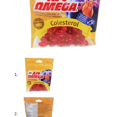
Descripción
Información adicional
Valoraciones (1)
Mr 
Suplemento alimenticio natural
cápsulas
Con aceite
Cuales so