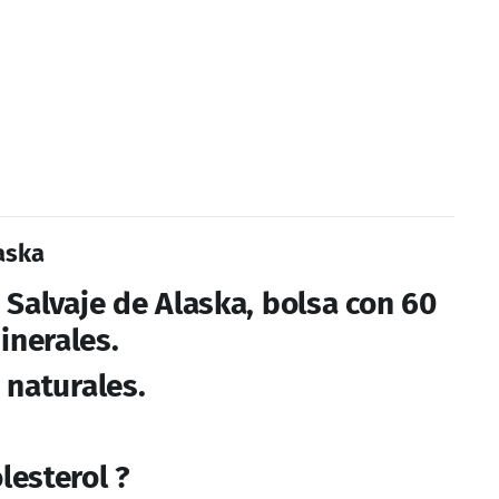
ncia en las mañanas.
olesterol ?