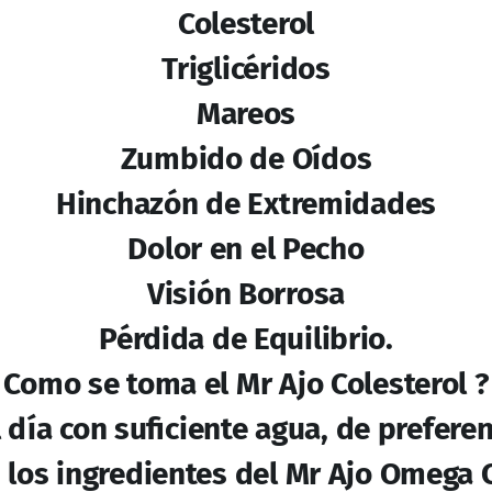
Diente de León
Alcachofa
Té Verde
Avena
Cebolla
Vitamina E
Magnesio
ESTE PRODUCTO NO ES UN MEDICAMENTO
CONSULTE A SU MÉDICO
NO ADMINISTRARSE DURANTE EL EMBARAZO Y/O LACTANDO
NO SUMINISTRARSE A MENORES DE EDAD
PRODUCTO ES RESPONSABILIDAD DE QUIEN LO RECOMIENDA Y 