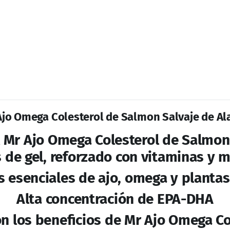
Hinchazón de Extremidades
Dolor en el Pecho
Visión Borrosa
Pérdida de Equilibrio.
Como se toma el Mr Ajo Colesterol ?
 día con suficiente agua, de prefere
 los ingredientes del Mr Ajo Omega C
Aceite de Salmon Salvaje de Alaska
Extracto Oleoso de Ajo
Aceite de Olivo
Cardo Mariano