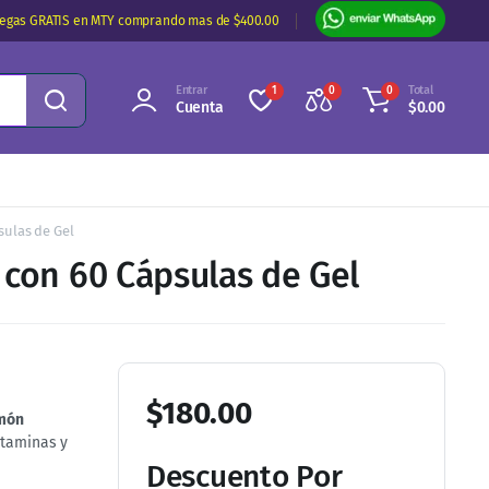
regas GRATIS en MTY comprando mas de $400.00
Entrar
Total
1
0
0
Cuenta
$
0.00
sulas de Gel
 con 60 Cápsulas de Gel
$
180.00
lmón
itaminas y
Descuento Por