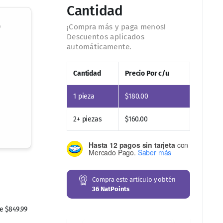
Cantidad
o
Cantidad
Precio Por c/u
1
pieza
$
180.00
2+ piezas
$
160.00
Hasta 12 pagos sin tarjeta
con
Mercado Pago.
Saber más
 $849.99
Compra este artículo y obtén
36
NatPoints
Mr