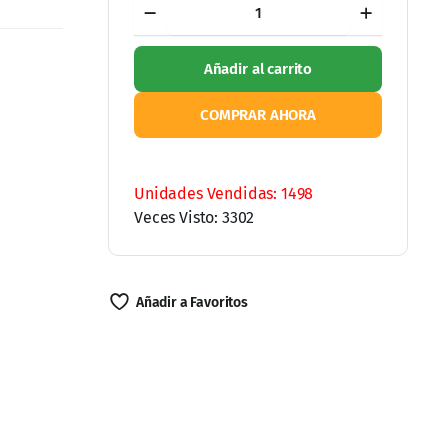
Ajo
Omega
Colesterol
Añadir al carrito
de
Salmon
Salvaje
COMPRAR AHORA
de
Alaska,
bolsa
Ordene por WhatsApp
con
60
Cápsulas
de
Unidades Vendidas: 1498
Gel
cantidad
Veces Visto: 3302
Añadir a Favoritos