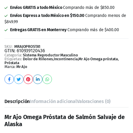
$849.99
Entregas GRATIS en Monterrey
Comprando más de $400.00
SKU:
MRAJOPROSTA1
GTIN:
610939120436
Categoría:
Sistema Reproductor Masculino
Etiquetas:
Dolor de Riñones
,
Incontinencia
,
Mr Ajo Omega próstata
,
Próstata
Marca:
Mr Ajo
Descripción
Información adicional
Valoraciones (0)
Mr Ajo Omega Próstata de Salmón Salvaje de
Alaska
Suplemento alimenticio natural Mr Ajo Omega Próstata de
Salmón Salvaje de Alaska, presentado en una bolsa con
60 cápsulas de gel, reforzado con vitaminas y minerales.