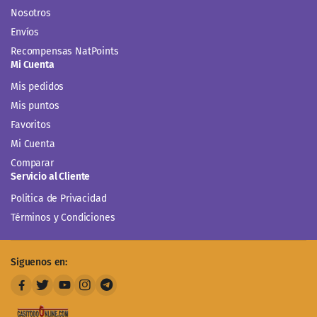
Nosotros
Envíos
Recompensas NatPoints
Mi Cuenta
Mis pedidos
Mis puntos
Favoritos
Mi Cuenta
Comparar
Servicio al Cliente
Politica de Privacidad
Términos y Condiciones
Siguenos en: