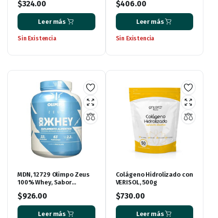
$
324.00
$
406.00
Leer más
Leer más
Sin Existencia
Sin Existencia
MDN, 12729 Olimpo Zeus
Colágeno Hidrolizado con
100% Whey, Sabor
VERISOL, 500g
Chocolate, 5 lbs
$
926.00
$
730.00
Leer más
Leer más