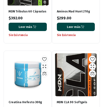
MDN Tribulus 60 Cápsulas
Aminos Mad Hunt 210g
$
392.00
$
299.00
Leer más
Leer más
Sin Existencia
Sin Existencia
Creatina Hefesto 300g
MDN CLA 90 Softgels