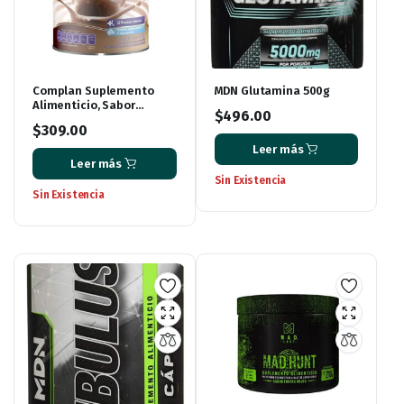
Complan Suplemento
MDN Glutamina 500g
Alimenticio, Sabor
$
496.00
Chocolate, 400 g
$
309.00
Leer más
Leer más
Sin Existencia
Sin Existencia