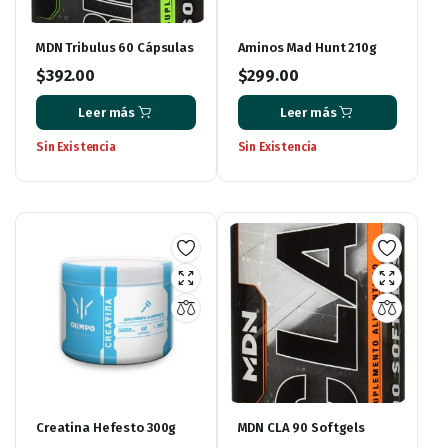
MDN Tribulus 60 Cápsulas
Aminos Mad Hunt 210g
$
392.00
$
299.00
Leer más
Leer más
Sin Existencia
Sin Existencia
Creatina Hefesto 300g
MDN CLA 90 Softgels