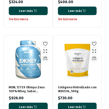
$
324.00
$
406.00
Leer más
Leer más
Sin Existencia
Sin Existencia
MDN, 12729 Olimpo Zeus
Colágeno Hidrolizado con
100% Whey, Sabor
VERISOL, 500g
Chocolate, 5 lbs
$
926.00
$
730.00
Leer más
Leer más