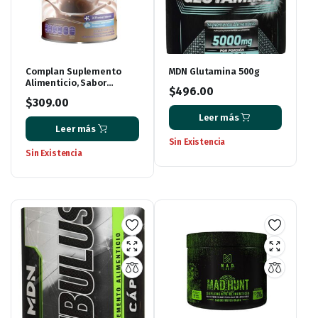
Complan Suplemento
MDN Glutamina 500g
Alimenticio, Sabor
$
496.00
Chocolate, 400 g
$
309.00
Leer más
Leer más
Sin Existencia
Sin Existencia