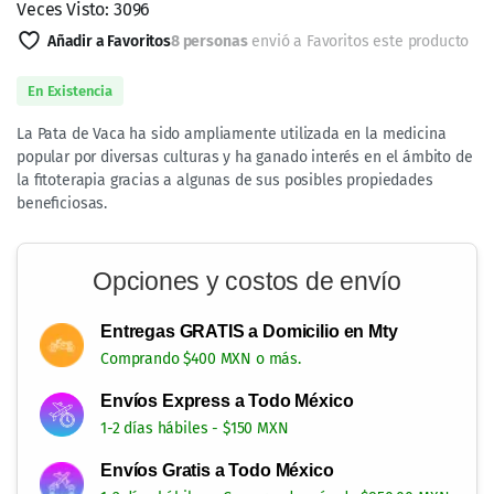
Sodio: 0,00 g
Esta información nutricional muestra que las cápsulas no
aportan nutrientes calóricos ni macronutrientes clásicos
(proteínas, grasas o carbohidratos), ya que se trata de una
hierba encapsulada. Su valor radica más en los
fitocomponentes presentes en la planta (como
flavonoides, alcaloides y otros compuestos bioactivos)
que no se reflejan en la tabla nutricional estándar, pero
que contribuyen a las propiedades asociadas con la Pata
de Vaca.
Propiedades y Beneficios Potenciales de la
Pata de Vaca (Bauhinia forficata)
La Pata de Vaca ha sido ampliamente utilizada en la
medicina popular por diversas culturas y ha ganado
interés en el ámbito de la fitoterapia gracias a algunas de
sus posibles propiedades beneficiosas. Entre las más