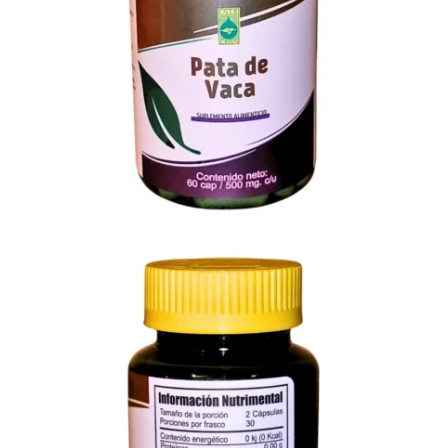
Cantidad
Precio Por c/u
1
pieza
$
120.00
2 - 4 piezas
$
110.00
5 - 9 piezas
$
100.00
10+ piezas
$
90.00
Hasta 12 pagos sin tarjeta
con Mercado Pago.
Saber más
Compra este artículo y obtén
24
NatPoints
Unidades Vendidas: 439
Veces Visto: 3096