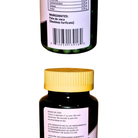
Añadir a Favoritos
8 personas
envió a Favoritos este producto
En Existencia
La Pata de Vaca ha sido ampliamente utilizada en la medicina
popular por diversas culturas y ha ganado interés en el ámbito de
la fitoterapia gracias a algunas de sus posibles propiedades
beneficiosas.
Opciones y costos de envío
Entregas GRATIS a Domicilio en Mty
Comprando $400 MXN o más.
Envíos Express a Todo México
1-2 días hábiles - $150 MXN
Envíos Gratis a Todo México
1-2 días hábiles - Comprando más de $850.00 MXN