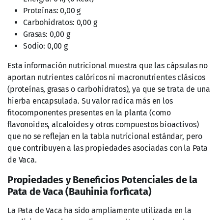
Arhro 7 con Ortiga bote
Nervo Pack con 15 sobres
con 30 Tabletas.
$
230.00
$
160.00
-
$
190.00
Añadir al
Leer más
carrito
Sin Existencia
En Existencia
Plata Coloidal de 240 ml.
Vita Forte Multivitamínico
con 60 Capsulas