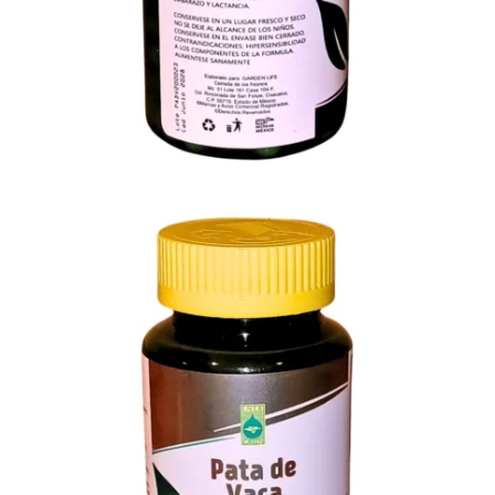
Envíos GRATIS a todo México
Comprando más de $850.00
Envíos Express a todo México en $150.00
Comprando menos de
$849.99
Entregas GRATIS en Monterrey
Comprando más de $400.00
SKU:
PATAVACA1
GTIN:
610939139162
Categoría:
Sistema Endocrino
Etiquetas:
antioxidantes naturales
,
Bauhinia forficata
,
control de la glucosa
,
pata de vaca
,
suplemento alimenticio
Marca:
Ener Green
Descripción
Información adicional
Valoraciones (0)
Descripción General del Producto