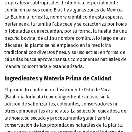
preferiblemente con alimentos. Esta pauta busca
optimizar la absorción de los componentes bioactivos y
disminuir la probabilidad de malestares estomacales, ya
que se ingiere junto con la comida.
Dosis recomendada:
2 cápsulas diarias
Hora de consumo:
Con las comidas principales
Precaución:
No exceda la porción diaria
recomendada
La constancia en el consumo es clave importante. Si bien
algunas personas podrían notar beneficios en periodos
relativamente cortos, es importante mantener una
ingesta regular y acompañar con una dieta equilibrada y
actividad física para maximizar los resultados a largo
plazo.
Cláusula Legal y Leyenda de Responsabilidad
Este producto no es un medicamento.