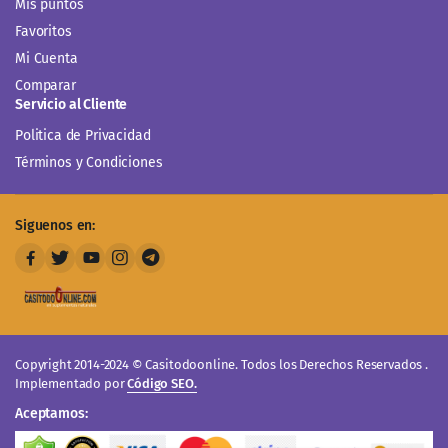
Mis puntos
Favoritos
Mi Cuenta
Comparar
Servicio al Cliente
Politica de Privacidad
Términos y Condiciones
Siguenos en:
Copyright 2014-2024 © Casitodoonline. Todos los Derechos Reservados .
Implementado por
Código SEO.
Aceptamos: