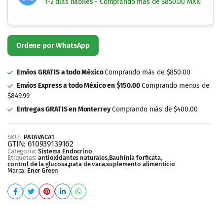
destacadas se encuentran:
Apoyo al mantenimiento de la glucosa en sangre
:
Diversos estudios y el uso tradicional señalan que la
Bauhinia forficata puede contribuir a regular los
niveles de azúcar en sangre. Esto se asocia con la
presencia de compuestos bioactivos que actúan
como coadyuvantes en la optimización del
metabolismo de la glucosa. Aunque no sustituye un
tratamiento médico ni dieta balanceada, puede ser
un complemento valioso en el estilo de vida.
Actividad antioxidante
:
Como muchas otras plantas medicinales, la Pata de
Vaca contiene flavonoides y otros fitoquímicos con
propiedades antioxidantes. Estos compuestos
ayudan a contrarrestar los radicales libres,
minimizando el daño oxidativo a nivel celular. Un
organismo con mejor balance antioxidante suele
presentar un mejor estado general de salud.