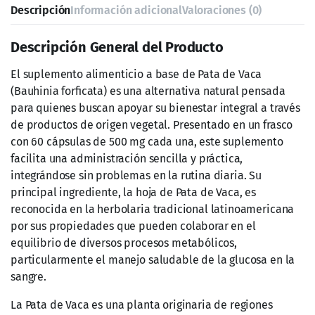
Soporte al metabolismo general
:
Más allá del control glucémico, la Pata de Vaca
podría influir positivamente en otros aspectos
metabólicos. Esto puede traducirse en una sensación
de mayor equilibrio interno, especialmente cuando
se combina con una alimentación equilibrada,
ejercicio regular y otros buenos hábitos.
Uso tradicional y bienestar integral
:
Históricamente, las hojas de Bauhinia forficata se han
empleado en decocciones y tisanas para favorecer la
digestión, apoyar la función renal y mejorar la salud
en general. Si bien esta información proviene en gran
medida de la tradición herbolaria, la popularidad de
la Pata de Vaca está respaldada por generaciones de
personas que han confiado en sus propiedades.
Modo de Uso Sugerido
Para obtener el mayor beneficio de este suplemento, se
recomienda consumir 2 cápsulas (1 g) al día,