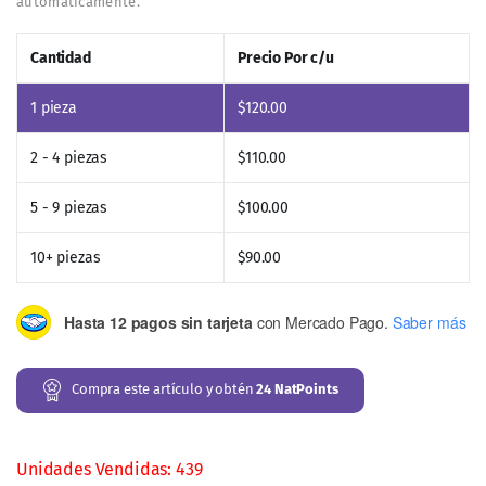
Ingredientes:
Pata de Vaca (Bauhinia forficata)
No contiene otros aditivos, lo que hace que este
suplemento sea una opción pura, destinada a quienes
prefieren productos tan cercanos a la fuente natural como
sea posible.
Información Nutricional (por porción diaria
recomendada)
Tamaño de la porción:
2 cápsulas (1 g total)
Porciones por frasco:
30
Contenido energético:
Energía: 0 kJ (0 Kcal)
Proteínas: 0,00 g
Carbohidratos: 0,00 g
Grasas: 0,00 g