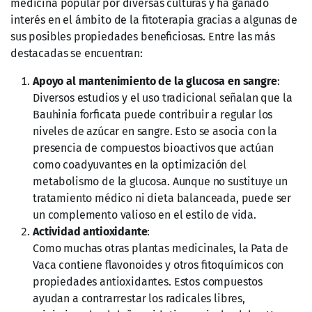
$
125.00
$
150.00
-
$
180.00
Añadir al
Añadir al
carrito
carrito
En Existencia
En Existencia