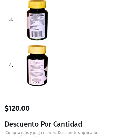
pertenece a la familia Fabaceae y se caracteriza por hojas
bilobuladas que recuerdan, por su forma, la huella de una
pezuña bovina; de allí su nombre común. A lo largo de las
décadas, la planta se ha empleado en la medicina
tradicional con diversos fines, y su uso actual en forma de
cápsulas busca aprovechar sus componentes naturales de
manera concentrada y estandarizada.
Ingredientes y Materia Prima de Calidad
El producto contiene exclusivamente Pata de Vaca
(Bauhinia forficata) como ingrediente activo, sin la
adición de saborizantes, colorantes, conservadores ni
otros componentes artificiales. La selección cuidadosa de
las hojas, su secado y procesamiento garantizan la
conservación de las propiedades naturales de la planta.
Una vez pulverizadas, se encapsulan bajo estándares de
calidad y buenas prácticas de manufactura, ofreciendo un
suplemento confiable para el consumo humano.