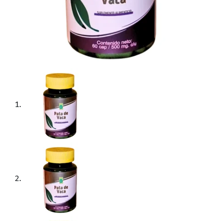
El suplemento alimenticio a base de Pata de Vaca
(Bauhinia forficata) es una alternativa natural pensada
para quienes buscan apoyar su bienestar integral a través
de productos de origen vegetal. Presentado en un frasco
con 60 cápsulas de 500 mg cada una, este suplemento
facilita una administración sencilla y práctica,
integrándose sin problemas en la rutina diaria. Su
principal ingrediente, la hoja de Pata de Vaca, es
reconocida en la herbolaria tradicional latinoamericana
por sus propiedades que pueden colaborar en el
equilibrio de diversos procesos metabólicos,
particularmente el manejo saludable de la glucosa en la
sangre.
La Pata de Vaca es una planta originaria de regiones
tropicales y subtropicales de América, especialmente
común en países como Brasil y algunas zonas de México.
La Bauhinia forficata, nombre científico de esta especie,