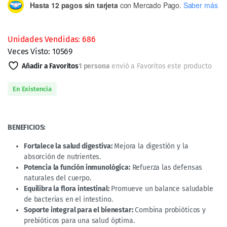
precio
precio
Hasta 12 pagos sin tarjeta
con Mercado Pago.
Saber más
original
actual
era:
es:
Unidades Vendidas: 686
Veces Visto: 10569
$380.00.
$230.00.
Añadir a Favoritos
1 persona
envió a Favoritos este producto
En Existencia
BENEFICIOS:
Fortalece la salud digestiva:
Mejora la digestión y la
absorción de nutrientes.
Potencia la función inmunológica:
Refuerza las defensas
naturales del cuerpo.
Equilibra la flora intestinal:
Promueve un balance saludable
de bacterias en el intestino.
Soporte integral para el bienestar:
Combina probióticos y
prebióticos para una salud óptima.