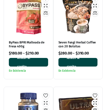
ByPass BPRI Malteada de
Seven Fungi Herbal Coffee
Fresa 400g
con 20 Bolsitas
$
180.00
-
$
210.00
$
280.00
-
$
310.00
Añadir al
Añadir al
carrito
carrito
En Existencia
En Existencia