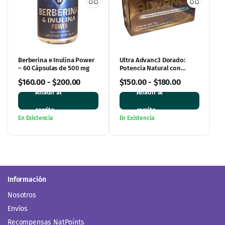
Berberina e Inulina Power
Ultra Advanc3 Dorado:
– 60 Cápsulas de 500 mg
Potencia Natural con
Vitamina C
$
160.00
-
$
200.00
$
150.00
-
$
180.00
Añadir al
Añadir al
carrito
carrito
En Existencia
En Existencia
Información
Nosotros
Envíos
Recompensas NatPoints