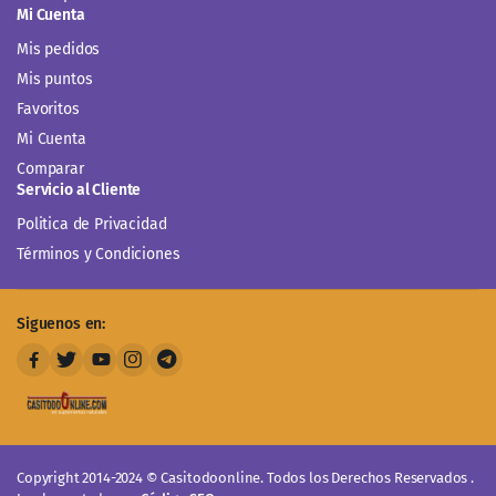
Mi Cuenta
Mis pedidos
Mis puntos
Favoritos
Mi Cuenta
Comparar
Servicio al Cliente
Politica de Privacidad
Términos y Condiciones
Siguenos en:
Copyright 2014-2024 © Casitodoonline. Todos los Derechos Reservados .