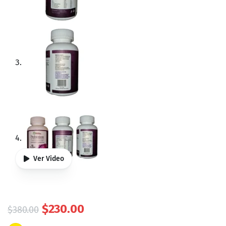
Ver Video
El
El
$
230.00
$
380.00