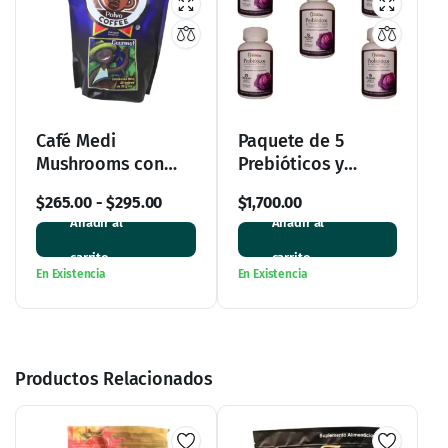
Café Medi
Paquete de 5
Mushrooms con
Prebióticos y
ganoderma – Bolsa
Probióticos de
$
265.00
-
$
295.00
$
1,700.00
con 20 sobres
Origen Vegetal
Añadir al
Añadir al
Refugio del Vergel
carrito
carrito
En Existencia
En Existencia
Productos Relacionados