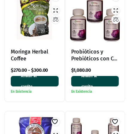
Moringa Herbal
Probióticos y
Coffee
Prebióticos con Col
Morada en Paquete
$
270.00
-
$
300.00
$
1,080.00
de 3
Añadir al
Añadir al
carrito
carrito
En Existencia
En Existencia