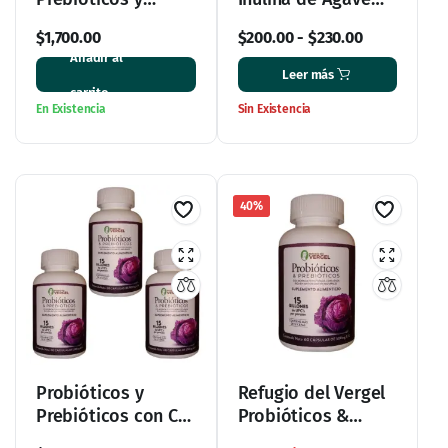
Probióticos de
Bote con 60
$
1,700.00
$
200.00
-
$
230.00
Origen Vegetal
Cápsulas
Añadir al
Refugio del Vergel
Leer más
carrito
En Existencia
Sin Existencia
40%
Probióticos y
Refugio del Vergel
Prebióticos con Col
Probióticos &
Morada en Paquete
Prebióticos de Col