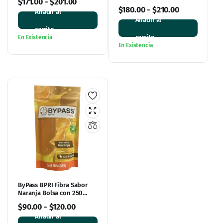
$
171.00
-
$
201.00
$
180.00
-
$
210.00
Añadir al
Añadir al
carrito
carrito
En Existencia
En Existencia
ByPass BPRI Fibra Sabor
Naranja Bolsa con 250
gramos
$
90.00
-
$
120.00
Añadir al