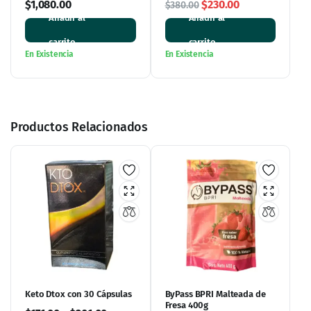
El
El
$
1,080.00
$
230.00
$
380.00
de 3
Morada – 60
Añadir al
Añadir al
precio
precio
Cápsulas de 500
original
actual
mg
carrito
carrito
era:
es:
En Existencia
En Existencia
$380.00.
$230.00.
Productos Relacionados
Keto Dtox con 30 Cápsulas
ByPass BPRI Malteada de
Fresa 400g