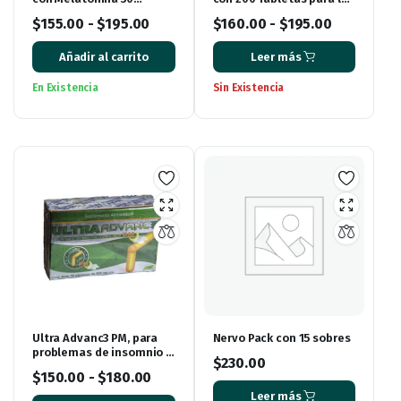
Cápsulas de Gel
Memoria y el Enfoque
$
155.00
-
$
195.00
$
160.00
-
$
195.00
Añadir al carrito
Leer más
En Existencia
Sin Existencia
Ultra Advanc3 PM, para
Nervo Pack con 15 sobres
problemas de insomnio y
$
230.00
dolor
$
150.00
-
$
180.00
Leer más