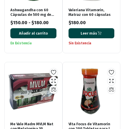
Ashwagandha con 60
Valeriana Vitamorin,
Cápsulas de 500 mg de
Matraz con 60 cápsulas
Ener Green
$
150.00
-
$
180.00
$
180.00
Añadir al carrito
Leer más
En Existencia
Sin Existencia
Me Vale Madre MVLM Nat
Vita Focus de Vitamorin
con Melatonina 30
con 200 Tabletas para la