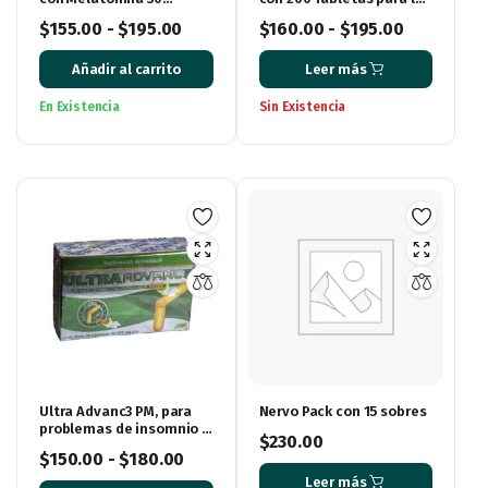
Cápsulas de Gel
Memoria y el Enfoque
$
155.00
-
$
195.00
$
160.00
-
$
195.00
Añadir al carrito
Leer más
En Existencia
Sin Existencia
Ultra Advanc3 PM, para
Nervo Pack con 15 sobres
problemas de insomnio y
$
230.00
dolor
$
150.00
-
$
180.00
Leer más