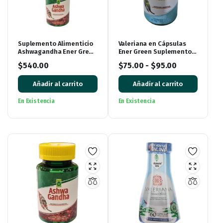
Suplemento Alimenticio
Valeriana en Cápsulas
Ashwagandha Ener Green
Ener Green Suplemento
– 60 Cápsulas de 500mg
Alimenticio
$
540.00
$
75.00
-
$
95.00
Añadir al carrito
Añadir al carrito
En Existencia
En Existencia