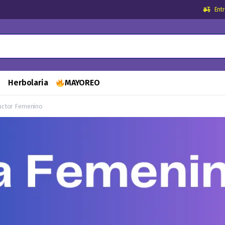
Ent
s
Herbolaria
MAYOREO
uctor Femenino