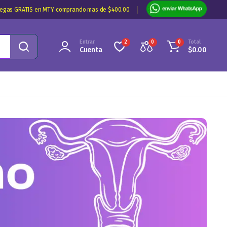
regas GRATIS en MTY comprando mas de $400.00
Entrar
Total
2
0
0
Cuenta
$
0.00