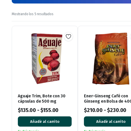
Ordenado
Mostrando los 5 resultados
por
los
últimos
Aguaje Trim, Bote con 30
Ener-Ginseng Café con
cápsulas de 500 mg
Ginseng en Bolsa de 40
gramos
$
135.00
-
$
155.00
$
210.00
-
$
230.00
Añadir al carrito
Añadir al carrito