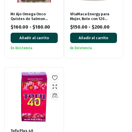
Mr Ajo Omega Onco
VitaMaca Energy para
Quistes de Salmon
Mujer, Bote con 120
Salvaje de Alaska, bolsa
Cápsulas
$
160.00
-
$
180.00
$
150.00
-
$
200.00
con 60 Cápsulas de Gel
Añadir al carrito
Añadir al carrito
En Existencia
En Existencia
Tofu Plus 40