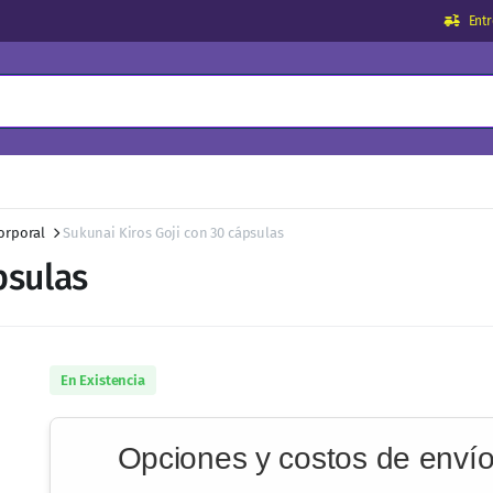
Ent
orporal
Sukunai Kiros Goji con 30 cápsulas
psulas
En Existencia
Opciones y costos de enví