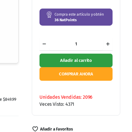
Compra este artículo y obtén
36
NatPoints
Sukunai
Kiros
Goji
con
Añadir al carrito
30
cápsulas
cantidad
COMPRAR AHORA
 $849.99
Ordene por WhatsApp
Unidades Vendidas: 2096
Veces Visto: 4371