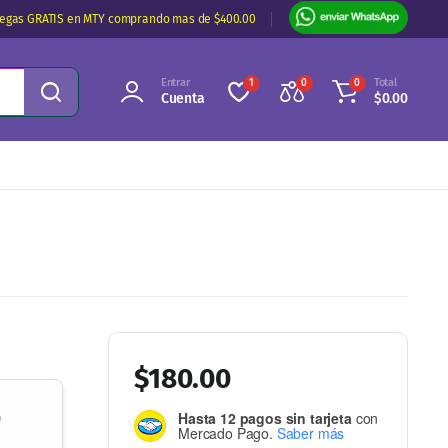
regas GRATIS en MTY comprando mas de $400.00
Entrar
Total
1
0
0
Cuenta
$
0.00
$
180.00
o
Hasta 12 pagos sin tarjeta
con
Mercado Pago.
Saber más