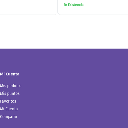
$
150.00
-
$
180.00
Leer más
Añadir al carrito
En Existencia
Mi Cuenta
Mis pedidos
Mis puntos
Favoritos
Mi Cuenta