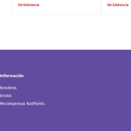
$
180.00
$
180.00
Leer más
Sin Existencia
Sin Existencia
Información
Nosotros
Envíos
Recompensas NatPoints