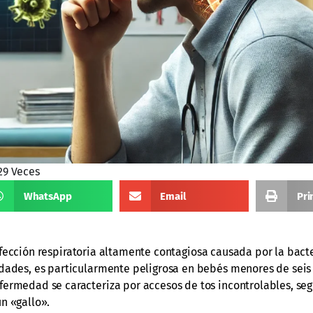
629 Veces
WhatsApp
Email
Pri
nfección respiratoria altamente contagiosa causada por la bact
edades, es particularmente peligrosa en bebés menores de seis
fermedad se caracteriza por accesos de tos incontrolables, se
n «gallo».