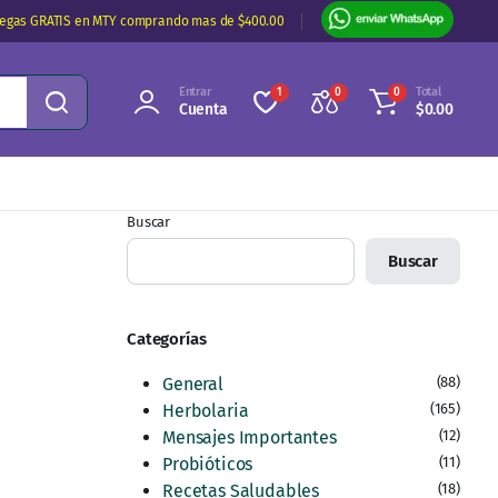
regas GRATIS en MTY comprando mas de $400.00
Entrar
Total
1
0
0
Cuenta
$
0.00
Buscar
Buscar
Categorías
General
(88)
Herbolaria
(165)
Mensajes Importantes
(12)
Probióticos
(11)
Recetas Saludables
(18)