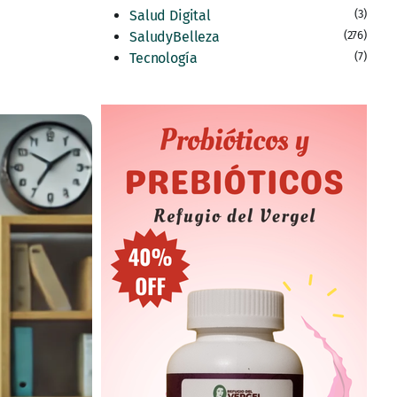
Salud Digital
(3)
SaludyBelleza
(276)
Tecnología
(7)