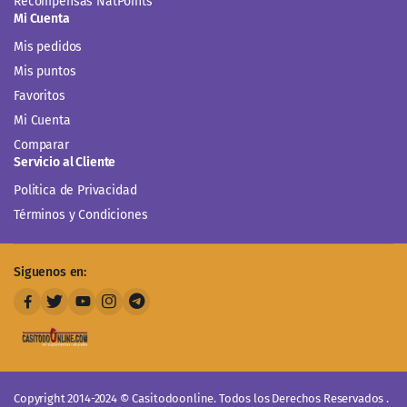
Recompensas NatPoints
Mi Cuenta
Mis pedidos
Mis puntos
Favoritos
Mi Cuenta
Comparar
Servicio al Cliente
Politica de Privacidad
Términos y Condiciones
Siguenos en:
Copyright 2014-2024 © Casitodoonline. Todos los Derechos Reservados .