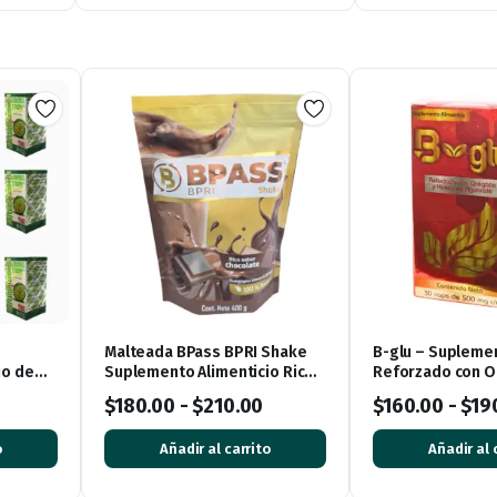
Malteada BPass BPRI Shake
B-glu – Supleme
io de
Suplemento Alimenticio Rico
Reforzado con O
0
Sabor Chocolate
Hueso de Aguaca
$
180.00
-
$
210.00
$
160.00
-
$
19
Cápsulas
o
Añadir al carrito
Añadir al 