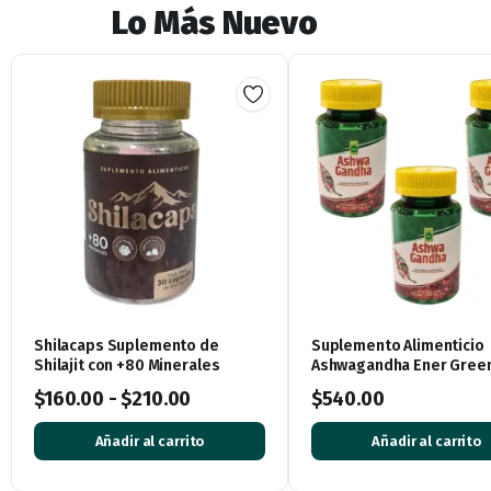
Lo Más Nuevo
Shilacaps Suplemento de
Suplemento Alimenticio
Shilajit con +80 Minerales
Ashwagandha Ener Green
Cápsulas de 500mg
$
160.00
-
$
210.00
$
540.00
Añadir al carrito
Añadir al carrito