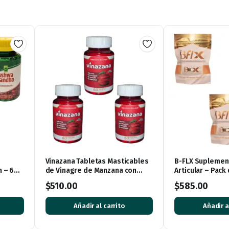
Vinazana Tabletas Masticables
B-FLX Suplement
 – 60
de Vinagre de Manzana con
Articular – Pack
Vitaminas y Superalimentos
$
510.00
$
585.00
Añadir al carrito
Añadir a