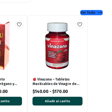
Ver Todo
nto
Vinazana – Tabletas
régano y
Masticables de Vinagre de
te 30
Manzana (60 tabletas)
0.00
$
140.00
-
$
170.00
carrito
Añadir al carrito