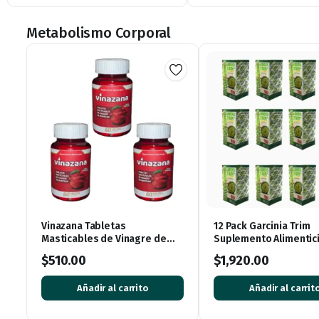
Metabolismo Corporal
Vinazana Tabletas
12 Pack Garcinia Trim
Masticables de Vinagre de
Suplemento Alimentic
Manzana con Vitaminas y
Garcinia Cambogia 36
$
510.00
$
1,920.00
Superalimentos
Cápsulas
Añadir al carrito
Añadir al carrit