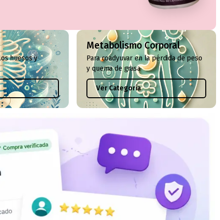
Metabolismo Corporal
los huesos y
Para coadyuvar en la pérdida de peso
y quema de grasa
Ver Categoría