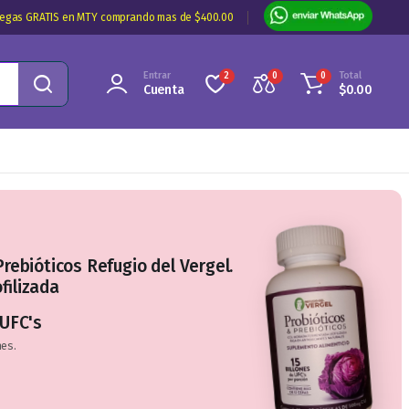
regas GRATIS en MTY comprando mas de $400.00
Entrar
Total
2
0
0
Cuenta
$
0.00
Prebióticos Refugio del Vergel.
filizada
 UFC's
mes.