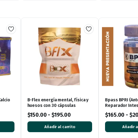
alcio
B-Flex energía mental, física y
Bpass BPRI (Ant
huesos con 30 cápsulas
Reparador Intest
de Peso – 30 Cá
$
150.00
-
$
195.00
$
165.00
-
$
2
Añadir al carrito
Añadir a