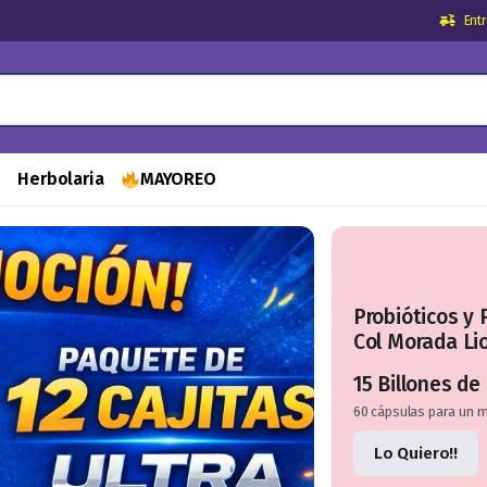
Ent
s
Herbolaria
MAYOREO
Probióticos y 
Col Morada Lio
15 Billones de
60 cápsulas para un 
Lo Quiero!!