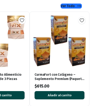
Ver Todo
o Alimenticio
CurmaFort con Colágeno –
 de 3 Piezas
Suplemento Premium (Paquete
de 3 Cajas, 90 Cápsulas)
$
615.00
l carrito
Añadir al carrito