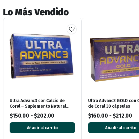
Lo Más Vendido
Ultra Advanc3 con Calcio de
Ultra Advanc3 GOLD con C
Coral – Suplemento Natural
de Coral 30 cápsulas
para Huesos y Articulaciones
$
150.00
-
$
202.00
$
160.00
-
$
212.00
Añadir al carrito
Añadir al carrito