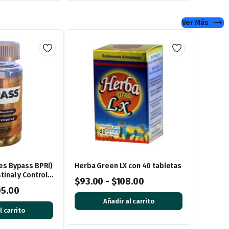
Ver Más
es Bypass BPRI)
Herba Green LX con 40 tabletas
inal y Control
$
93.00
-
$
108.00
psulas
05.00
Añadir al carrito
l carrito