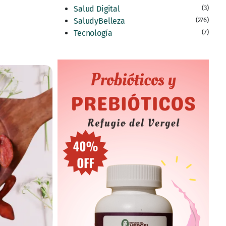
Salud Digital
(3)
SaludyBelleza
(276)
Tecnología
(7)