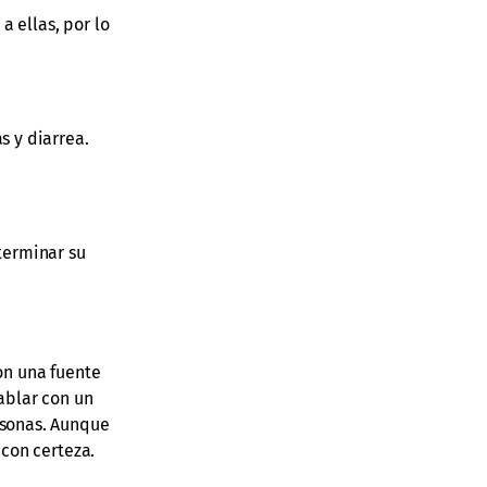
a ellas, por lo
s y diarrea.
terminar su
Son una fuente
ablar con un
rsonas. Aunque
 con certeza.