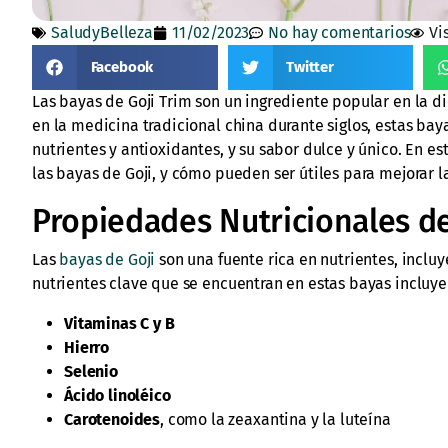
SaludyBelleza
11/02/2023
No hay comentarios
Vi
Facebook
Twitter
Las bayas de Goji Trim son un ingrediente popular en la d
en la medicina tradicional china durante siglos, estas ba
nutrientes y antioxidantes, y su sabor dulce y único. En es
las bayas de Goji, y cómo pueden ser útiles para mejorar la
Propiedades Nutricionales d
Las
bayas de Goji
son una fuente rica en nutrientes, inclu
nutrientes clave que se encuentran en estas bayas incluye
Vitaminas C y B
Hierro
Selenio
Ácido linoléico
Carotenoides
, como la zeaxantina y la luteína