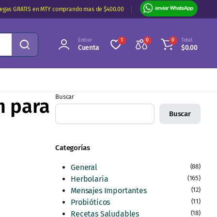
regas GRATIS en MTY comprando mas de $400.00
Entrar
Total
1
0
0
Cuenta
$
0.00
Buscar
m para
Buscar
Categorías
General
(88)
Herbolaria
(165)
Mensajes Importantes
(12)
Probióticos
(11)
Recetas Saludables
(18)