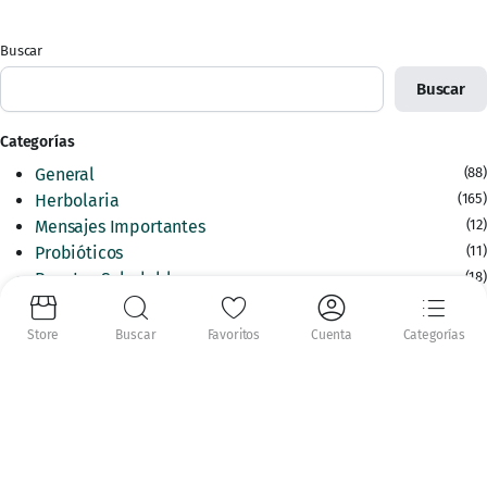
Buscar
Buscar
Categorías
General
(88)
Herbolaria
(165)
Mensajes Importantes
(12)
Probióticos
(11)
Recetas Saludables
(18)
Salud Digital
(3)
SaludyBelleza
(276)
Store
Buscar
Favoritos
Cuenta
Categorías
Tecnología
(7)