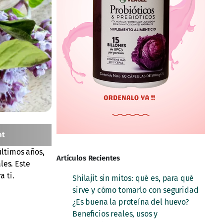
nt
últimos años,
Artículos Recientes
es. Este
a ti.
Shilajit sin mitos: qué es, para qué
sirve y cómo tomarlo con seguridad
¿Es buena la proteína del huevo?
Beneficios reales, usos y