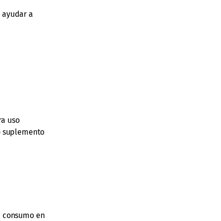
n ayudar a
ra uso
mo suplemento
su consumo en