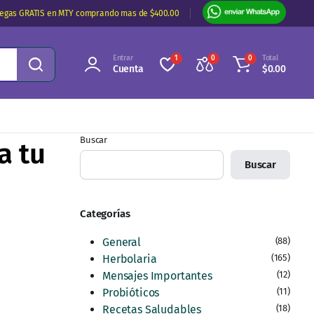
regas GRATIS en MTY comprando mas de $400.00
Entrar
Total
1
0
0
Cuenta
$
0.00
Buscar
a tu
Buscar
Categorías
General
(88)
Herbolaria
(165)
Mensajes Importantes
(12)
Probióticos
(11)
Recetas Saludables
(18)