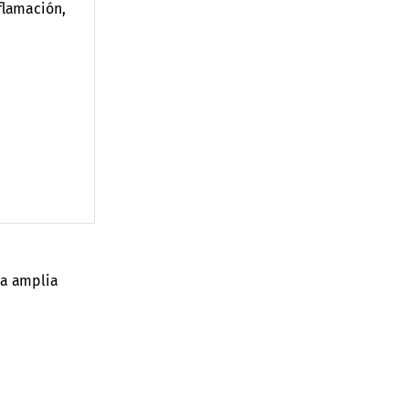
flamación,
na amplia