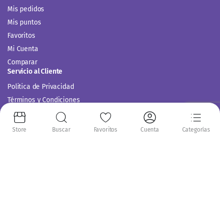
Mis pedidos
Mis puntos
Favoritos
Mi Cuenta
Comparar
Servicio al Cliente
Politica de Privacidad
Términos y Condiciones
Store
Buscar
Favoritos
Cuenta
Categorías
Siguenos en:
Copyright 2014-2024 © Casitodoonline. Todos los Derechos Reservados .
Implementado por
Código SEO.