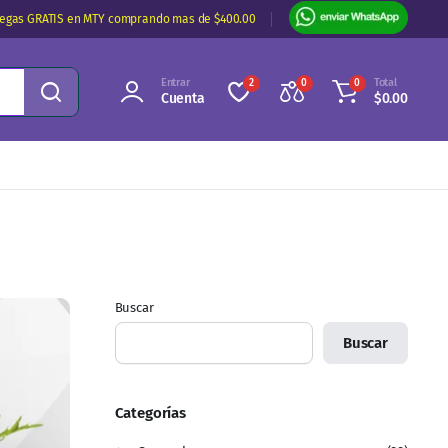
regas GRATIS en MTY comprando mas de $400.00
Entrar
Total
2
0
0
Cuenta
$
0.00
Buscar
Buscar
Categorías