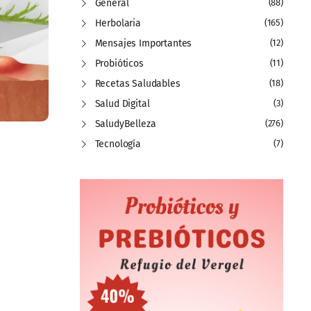
General
(88)
Herbolaria
(165)
Mensajes Importantes
(12)
Probióticos
(11)
Recetas Saludables
(18)
Salud Digital
(3)
SaludyBelleza
(276)
Tecnología
(7)