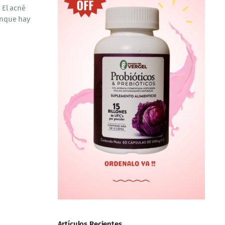
 El acné
unque hay
Artículos Recientes