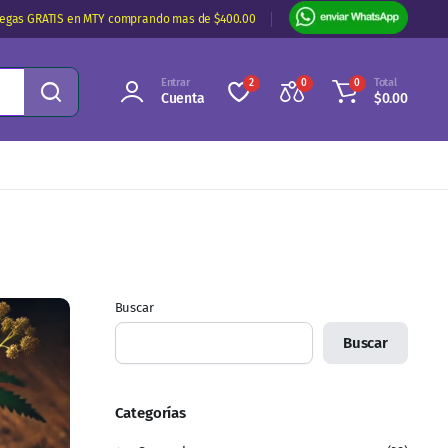
regas GRATIS en MTY comprando mas de $400.00
Entrar
Total
2
0
0
Cuenta
$
0.00
Buscar
Buscar
Categorías