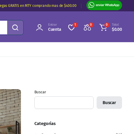
regas GRATIS en MTY comprando mas de $400.00
Entrar
Total
1
0
0
Cuenta
$
0.00
Buscar
Buscar
Categorías