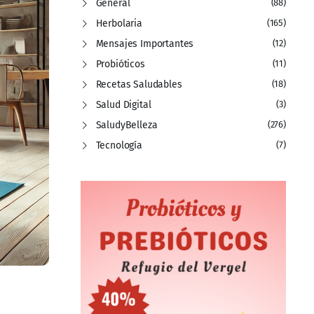
General
(88)
Herbolaria
(165)
Mensajes Importantes
(12)
Probióticos
(11)
Recetas Saludables
(18)
Salud Digital
(3)
SaludyBelleza
(276)
Tecnología
(7)