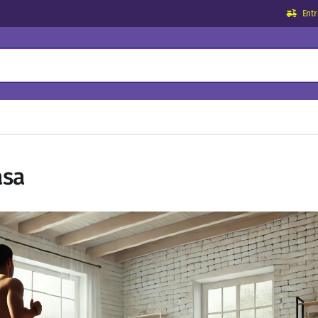
Ent
asa