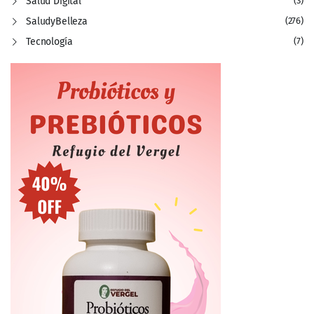
Salud Digital
(3)
SaludyBelleza
(276)
Tecnología
(7)