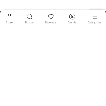
Información
Store
Buscar
Favoritos
Cuenta
Categorías
Nosotros
Envíos
Recompensas NatPoints
Mi Cuenta
Mis pedidos
Mis puntos
Favoritos
Mi Cuenta
Comparar
Servicio al Cliente
Politica de Privacidad
Términos y Condiciones