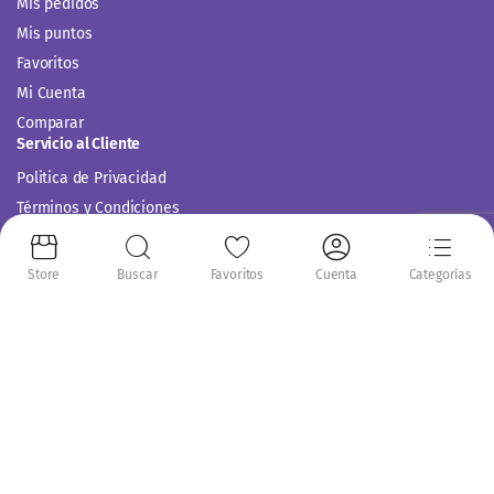
Mis pedidos
Mis puntos
Favoritos
Mi Cuenta
Comparar
Servicio al Cliente
Politica de Privacidad
Términos y Condiciones
Store
Buscar
Favoritos
Cuenta
Categorías
Siguenos en:
Copyright 2014-2024 © Casitodoonline. Todos los Derechos Reservados .
Implementado por
Código SEO.
Aceptamos: