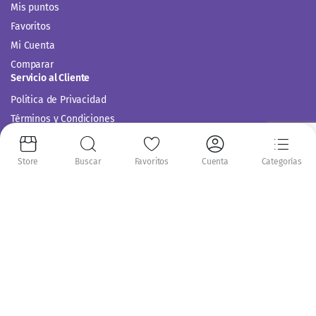
Mis puntos
Favoritos
Mi Cuenta
Comparar
Servicio al Cliente
Politica de Privacidad
Términos y Condiciones
Store
Buscar
Favoritos
Cuenta
Categorías
Siguenos en:
Copyright 2014-2024 © Casitodoonline. Todos los Derechos Reservados .
Implementado por
Código SEO.
Aceptamos: