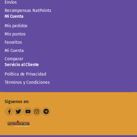
Envíos
Recompensas NatPoints
Mi Cuenta
Mis pedidos
Mis puntos
Favoritos
Mi Cuenta
Comparar
Servicio al Cliente
Politica de Privacidad
Términos y Condiciones
Siguenos en: