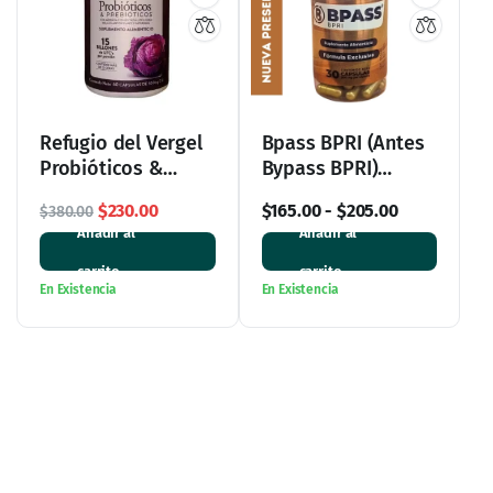
Refugio del Vergel
Bpass BPRI (Antes
Probióticos &
Bypass BPRI)
Prebióticos de Col
Reparador
El
El
$
230.00
$
165.00
-
$
205.00
$
380.00
Morada – 60
Intestinal y Control
Añadir al
Añadir al
precio
precio
Cápsulas de 500
de Peso – 30
original
actual
mg
Cápsulas
carrito
carrito
era:
es:
En Existencia
En Existencia
$380.00.
$230.00.