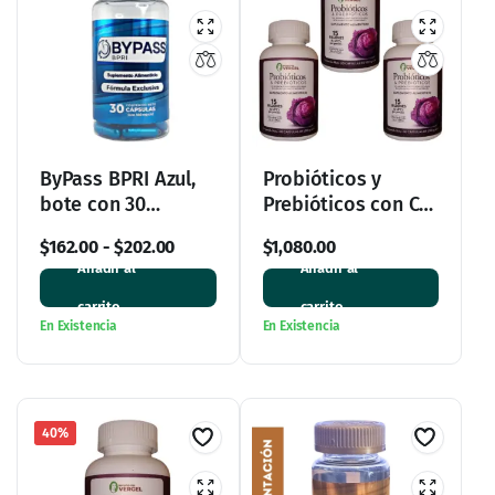
ByPass BPRI Azul,
Probióticos y
bote con 30
Prebióticos con Col
cápsulas
Morada en Paquete
$
162.00
-
$
202.00
$
1,080.00
de 3
Añadir al
Añadir al
carrito
carrito
En Existencia
En Existencia
40%