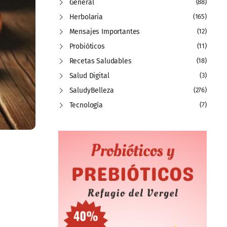
General
(88)
Herbolaria
(165)
Mensajes Importantes
(12)
Probióticos
(11)
Recetas Saludables
(18)
Salud Digital
(3)
SaludyBelleza
(276)
Tecnología
(7)