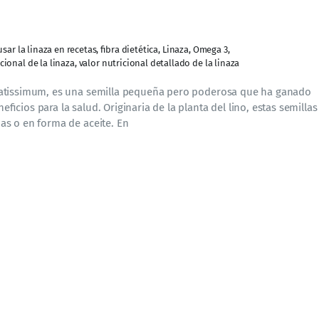
sar la linaza en recetas
,
fibra dietética
,
Linaza
,
Omega 3
,
cional de la linaza
,
valor nutricional detallado de la linaza
itatissimum, es una semilla pequeña pero poderosa que ha ganado
cios para la salud. Originaria de la planta del lino, estas semilla
as o en forma de aceite. En