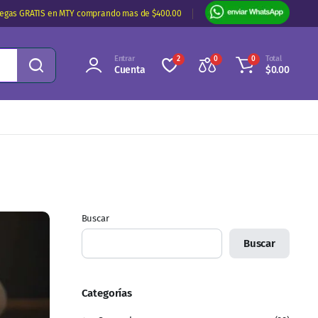
regas GRATIS en MTY comprando mas de $400.00
Entrar
Total
2
0
0
Cuenta
$
0.00
Buscar
Buscar
Categorías