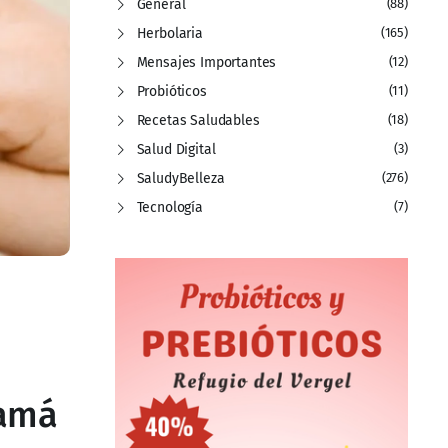
General
(88)
Herbolaria
(165)
Mensajes Importantes
(12)
Probióticos
(11)
Recetas Saludables
(18)
Salud Digital
(3)
SaludyBelleza
(276)
Tecnología
(7)
mamá