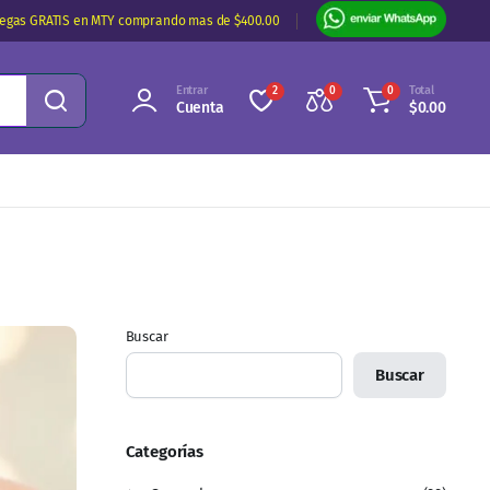
regas GRATIS en MTY comprando mas de $400.00
Entrar
Total
2
0
0
Cuenta
$
0.00
Buscar
Buscar
Categorías