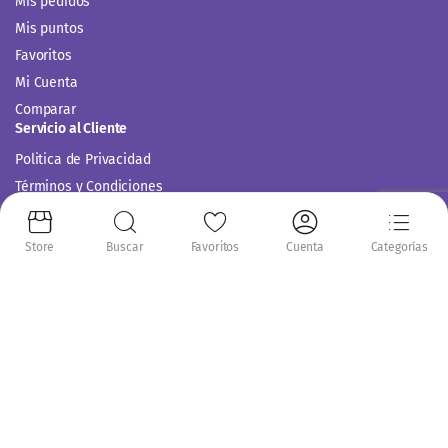
Mis pedidos
Mis puntos
Favoritos
Mi Cuenta
Comparar
Servicio al Cliente
Politica de Privacidad
Términos y Condiciones
Store
Buscar
Favoritos
Cuenta
Categorías
Siguenos en:
Copyright 2014-2024 © Casitodoonline. Todos los Derechos Reservados .
Implementado por
Código SEO.
Aceptamos: