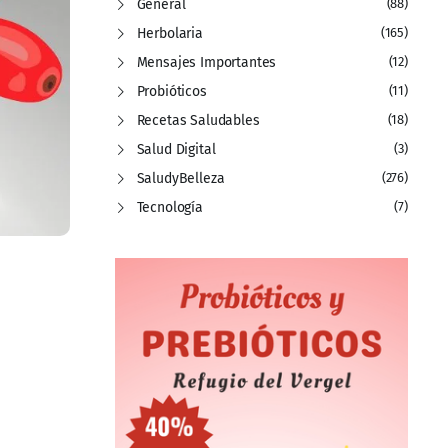
General
(88)
Herbolaria
(165)
Mensajes Importantes
(12)
Probióticos
(11)
Recetas Saludables
(18)
Salud Digital
(3)
SaludyBelleza
(276)
Tecnología
(7)