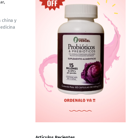
lar
,
a china y
medicina
Artículos Recientes