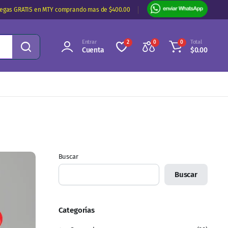
regas GRATIS en MTY comprando mas de $400.00
Entrar
Total
2
0
0
Cuenta
$
0.00
Buscar
Buscar
Categorías