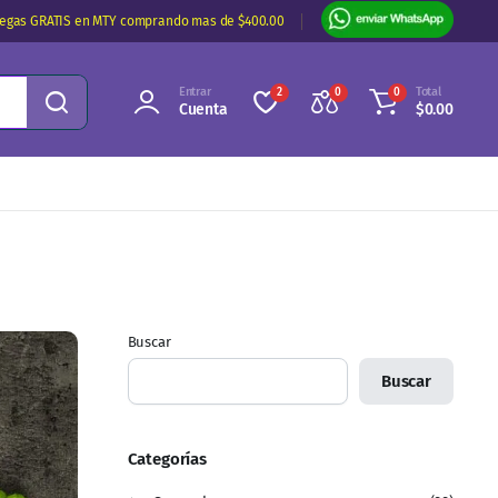
regas GRATIS en MTY comprando mas de $400.00
Entrar
Total
2
0
0
Cuenta
$
0.00
Buscar
Buscar
Categorías