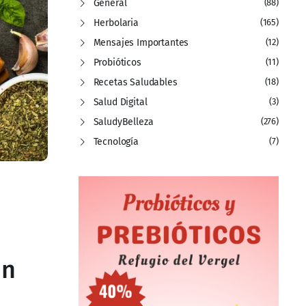
General
(88)
Herbolaria
(165)
Mensajes Importantes
(12)
Probióticos
(11)
Recetas Saludables
(18)
Salud Digital
(3)
SaludyBelleza
(276)
Tecnología
(7)
Un